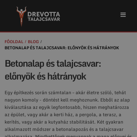
FŐOLDAL
BLOG
BETONALAP ÉS TALAJCSAVAR: ELŐNYÖK ÉS HÁTRÁNYOK
Betonalap és talajcsavar:
előnyök és hátrányok
Egy építkezés során számtalan – akár életre szóló, tehát
nagyon komoly - döntést kell meghoznunk. Ebből az alap
kiválasztása az egyik legfontosabb, hiszen meghatározza
az épület, vagy akár a kerti ház, a pergola, a terasz, a
kerítés, vagy akár a kutyaház stabilitását. Két gyakran
alkalmazott módszer a betonalapozás és a talajcsavar
alkalmazása. Mindkettőnek megvannak a maga előnyei és