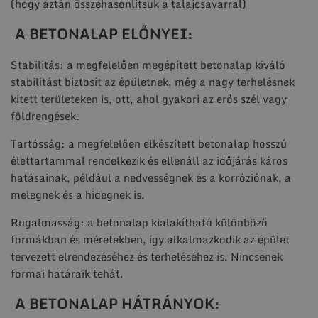
(hogy aztán összehasonlítsuk a talajcsavarral)
A BETONALAP ELŐNYEI:
Stabilitás: a megfelelően megépített betonalap kiváló
stabilitást biztosít az épületnek, még a nagy terhelésnek
kitett területeken is, ott, ahol gyakori az erős szél vagy
földrengések.
Tartósság: a megfelelően elkészített betonalap hosszú
élettartammal rendelkezik és ellenáll az időjárás káros
hatásainak, például a nedvességnek és a korróziónak, a
melegnek és a hidegnek is.
Rugalmasság: a betonalap kialakítható különböző
formákban és méretekben, így alkalmazkodik az épület
tervezett elrendezéséhez és terheléséhez is. Nincsenek
formai határaik tehát.
A BETONALAP HÁTRÁNYOK: