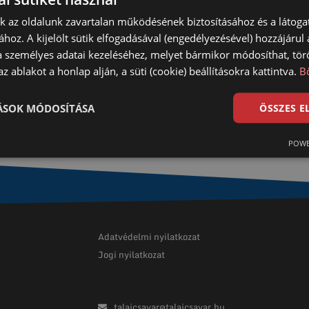
nk az oldalunk zavartalan működésének biztosításához és a látog
ához. A kijelölt sütik elfogadásával (engedélyezésével) hozzájárul
a személyes adatai kezeléséhez, melyet bármikor módosíthat, törö
z ablakot a honlap alján, a süti (cookie) beállításokra kattintva.
B
TÁSOK MÓDOSÍTÁSA
ÖSSZES 
POWE
Adatvédelmi nyilatkozat
Jogi nyilatkozat
talajcsavar@talajcsavar.hu