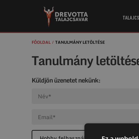
TALAJCS
FŐOLDAL
TANULMÁNY LETÖLTÉSE
Tanulmány letöltés
Küldjön üzenetet nekünk:
Ez a webolda