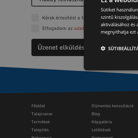
Sütiket használu
szintű kiszolgálás
Kérek értesítést a friss hírekről
aktiválásához és 
Elfogadom az
adatvédelmi tájékoztatót
megnyithatja ezt a
Üzenet elküldése
SÜTIBEÁLLÍ
Főoldal
Díjmentes konzultáció
Talajcsavar
Blog
Termékek
Képgaléria
Telepítés
Letöltések
Referencia
Partnereink