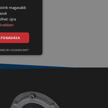
atóink magasabb
 azok
lhet: újra
ővebben
ELFOGADÁSA
RED BY COOKIESCRIPT