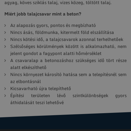
agyag, köves sziklás talaj, vizes közeg, töltött talaj.
Miért jobb talajcsavar mint a beton?
Az alapozás gyors, pontos és megbízható
Nincs ásás, földmunka, kitermelt föld elszállítása
Nincs kötési idő, a talajcsavarok azonnal terhelhetőek
Szélsőséges körülmények között is alkalmazható, nem
jelent gondot a fagypont alatti hőmérséklet
A csavaralap a betonozáshoz szükséges idő tört része
alatt elkészíthető
Nincs környezet károsító hatása sem a telepítésnél sem
az elbontásnál
Kicsavarható újra telepíthető
Építési területen lévő szintkülönbségek gyors
áthidalását teszi lehetővé