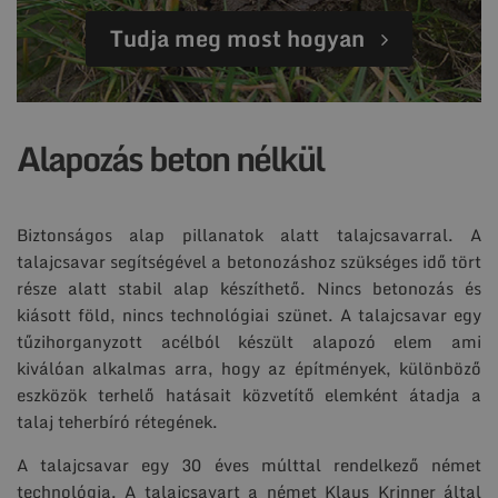
Tudja meg most hogyan
Alapozás beton nélkül
Biztonságos alap pillanatok alatt talajcsavarral. A
talajcsavar segítségével a betonozáshoz szükséges idő tört
része alatt stabil alap készíthető. Nincs betonozás és
kiásott föld, nincs technológiai szünet. A talajcsavar egy
tűzihorganyzott acélból készült alapozó elem ami
kiválóan alkalmas arra, hogy az építmények, különböző
eszközök terhelő hatásait közvetítő elemként átadja a
talaj teherbíró rétegének.
A talajcsavar egy 30 éves múlttal rendelkező német
technológia. A talajcsavart a német Klaus Krinner által