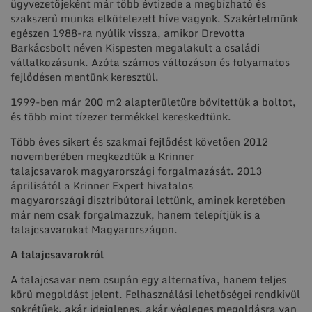
ügyvezetőjeként már több évtizede a megbízható és
szakszerű munka elkötelezett híve vagyok. Szakértelmünk
egészen 1988-ra nyúlik vissza, amikor Drevotta
Barkácsbolt néven Kispesten megalakult a családi
vállalkozásunk. Azóta számos változáson és folyamatos
fejlődésen mentünk keresztül.
1999-ben már 200 m2 alapterületűre bővítettük a boltot,
és több mint tízezer termékkel kereskedtünk.
Több éves sikert és szakmai fejlődést követően 2012
novemberében megkezdtük a Krinner
talajcsavarok magyarországi forgalmazását. 2013
áprilisától a Krinner Expert hivatalos
magyarországi disztribútorai lettünk, aminek keretében
már nem csak forgalmazzuk, hanem telepítjük is a
talajcsavarokat Magyarországon.
A talajcsavarokról
A talajcsavar nem csupán egy alternatíva, hanem teljes
körű megoldást jelent. Felhasználási lehetőségei rendkívül
sokrétűek, akár ideiglenes, akár végleges megoldásra van