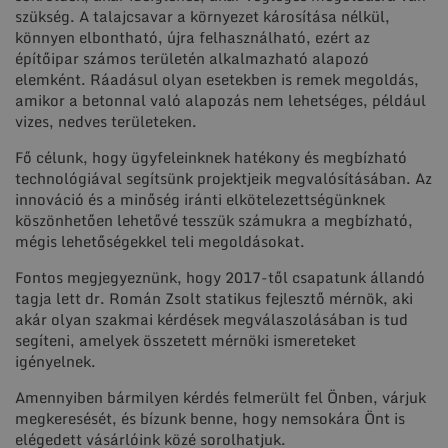
szükség. A talajcsavar a környezet károsítása nélkül,
könnyen elbontható, újra felhasználható, ezért az
építőipar számos területén alkalmazható alapozó
elemként. Ráadásul olyan esetekben is remek megoldás,
amikor a betonnal való alapozás nem lehetséges, például
vizes, nedves területeken.
Fő célunk, hogy ügyfeleinknek hatékony és megbízható
technológiával segítsünk projektjeik megvalósításában. Az
innováció és a minőség iránti elkötelezettségünknek
köszönhetően lehetővé tesszük számukra a megbízható,
mégis lehetőségekkel teli megoldásokat.
Fontos megjegyeznünk, hogy 2017-től csapatunk állandó
tagja lett dr. Román Zsolt statikus fejlesztő mérnök, aki
akár olyan szakmai kérdések megválaszolásában is tud
segíteni, amelyek összetett mérnöki ismereteket
igényelnek.
Amennyiben bármilyen kérdés felmerült fel Önben, várjuk
megkeresését, és bízunk benne, hogy nemsokára Önt is
elégedett vásárlóink közé sorolhatjuk.