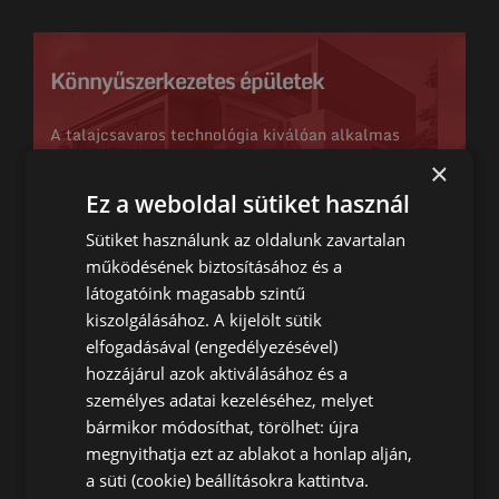
Könnyűszerkezetes épületek
A talajcsavaros technológia kiválóan alkalmas
ideiglenes vagy végleges lakó, raktár, iroda és
×
gazdasági épületek, csarnokok, mobilházak
Ez a weboldal sütiket használ
alapozására...
Sütiket használunk az oldalunk zavartalan
Bővebben
működésének biztosításához és a
látogatóink magasabb szintű
kiszolgálásához. A kijelölt sütik
elfogadásával (engedélyezésével)
Kerti építmények
hozzájárul azok aktiválásához és a
személyes adatai kezeléséhez, melyet
Talajcsavarokkal kertben, ház körül, gazdaságban,
bármikor módosíthat, törölhet: újra
számtalan építményt, szerkezetet, berendezést,
megnyithatja ezt az ablakot a honlap alján,
lehet végérvényesen vagy átmenetileg alapozni,
a süti (cookie) beállításokra kattintva.
rögzíteni...