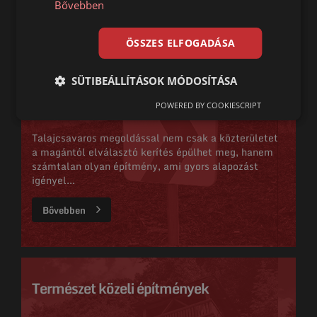
Bővebben
Bővebben
ÖSSZES ELFOGADÁSA
SÜTIBEÁLLÍTÁSOK MÓDOSÍTÁSA
Közterületi építmények szerkezetek
POWERED BY COOKIESCRIPT
Talajcsavaros megoldással nem csak a közterületet
a magántól elválasztó kerítés épülhet meg, hanem
számtalan olyan építmény, ami gyors alapozást
igényel...
Bővebben
Természet közeli építmények