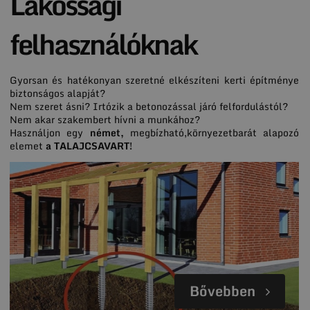
Lakossági
felhasználóknak
Gyorsan és hatékonyan szeretné elkészíteni kerti építménye
biztonságos alapját?
Nem szeret ásni? Irtózik a betonozással járó felfordulástól?
Nem akar szakembert hívni a munkához?
Használjon egy
német,
megbízható,környezetbarát alapozó
elemet
a TALAJCSAVART!
Bővebben