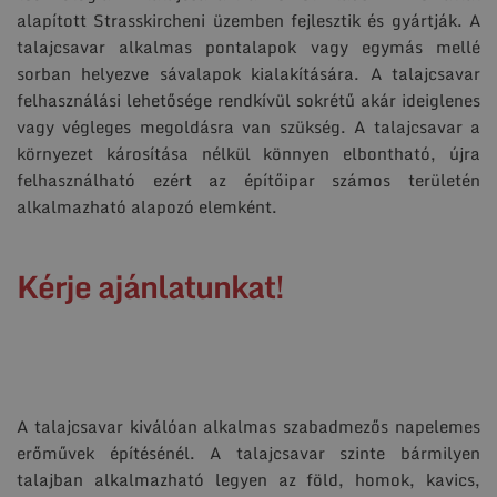
alapított Strasskircheni üzemben fejlesztik és gyártják. A
talajcsavar alkalmas pontalapok vagy egymás mellé
sorban helyezve sávalapok kialakítására. A talajcsavar
felhasználási lehetősége rendkívül sokrétű akár ideiglenes
vagy végleges megoldásra van szükség. A talajcsavar a
környezet károsítása nélkül könnyen elbontható, újra
felhasználható ezért az építőipar számos területén
alkalmazható alapozó elemként.
Kérje ajánlatunkat!
A talajcsavar kiválóan alkalmas szabadmezős napelemes
erőművek építésénél. A talajcsavar szinte bármilyen
talajban alkalmazható legyen az föld, homok, kavics,