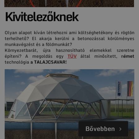
Kivitelezőknek
Olyan alapot kíván létrehozni ami költséghetékony és rögtön
terhelhető? El akarja kerülni a betonozással körülményes
munkavégzést és a földmunkát?
Környezetbarát, újra hasznosítható elemekkel szeretne
építeni? A megoldás egy
TÜV
által minősített, n
émet
technológia
a TALAJCSAVAR!
Bővebben