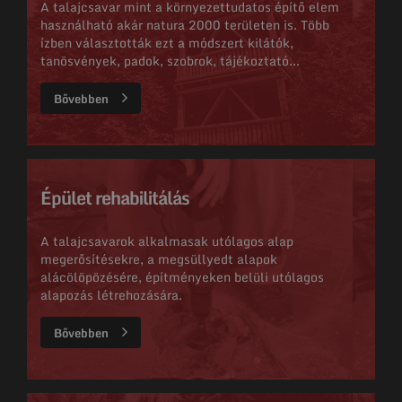
A talajcsavar mint a környezettudatos építő elem
használható akár natura 2000 területen is. Több
ízben választották ezt a módszert kilátók,
tanösvények, padok, szobrok, tájékoztató...
Bővebben
Épület rehabilitálás
A talajcsavarok alkalmasak utólagos alap
megerősítésekre, a megsüllyedt alapok
alácölöpözésére, építményeken belüli utólagos
alapozás létrehozására.
Bővebben