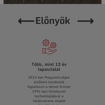
⟵
⟶
Előnyök
Több, mint 12 év
Több, m
tapasztalat
pro
2013-ban Magyarországon
A kis kerti
elsőként kezdetünk
kezdve a töb
foglalkozni a német Krinner
Honka gere
1994-ben létrehozott
keresztül a l
technológiájával a
építményekig
talajcsavaros alapok
már talajc