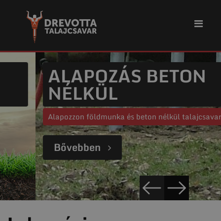
ALAPOZÁS BETON
NÉLKÜL
Alapozzon földmunka és beton nélkül talajcsavarral!
Bővebben