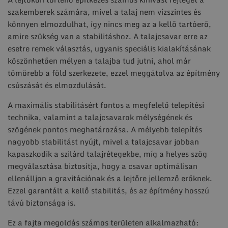
szakemberek számára, mivel a talaj nem vízszintes és
könnyen elmozdulhat, így nincs meg az a kellő tartóerő,
amire szükség van a stabilitáshoz. A talajcsavar erre az
esetre remek választás, ugyanis speciális kialakításának
köszönhetően mélyen a talajba tud jutni, ahol már
tömörebb a föld szerkezete, ezzel meggátolva az építmény
csúszását és elmozdulását.
A maximális stabilitásért fontos a megfelelő telepítési
technika, valamint a talajcsavarok mélységének és
szögének pontos meghatározása. A mélyebb telepítés
nagyobb stabilitást nyújt, mivel a talajcsavar jobban
kapaszkodik a szilárd talajrétegekbe, míg a helyes szög
megválasztása biztosítja, hogy a csavar optimálisan
ellenálljon a gravitációnak és a lejtőre jellemző erőknek.
Ezzel garantált a kellő stabilitás, és az építmény hosszú
távú biztonsága is.
Ez a fajta megoldás számos területen alkalmazható: