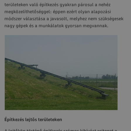
területeken való építkezés gyakran párosul a nehéz
megközelíthetőséggel: éppen ezért olyan alapozási
módszer választása a javasolt, melyhez nem szükségesek
nagy gépek és a munkálatok gyorsan megvannak.
Építkezés lejtős területeken
A lejtőkön történő építkezés számos kihívást rejteget a