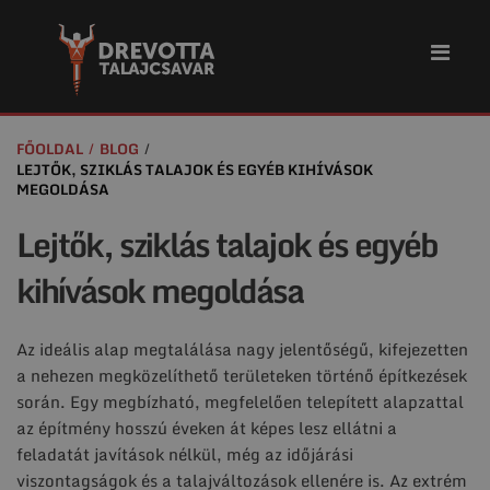
FŐOLDAL
BLOG
LEJTŐK, SZIKLÁS TALAJOK ÉS EGYÉB KIHÍVÁSOK
MEGOLDÁSA
Lejtők, sziklás talajok és egyéb
kihívások megoldása
Az ideális alap megtalálása nagy jelentőségű, kifejezetten
a nehezen megközelíthető területeken történő építkezések
során. Egy megbízható, megfelelően telepített alapzattal
az építmény hosszú éveken át képes lesz ellátni a
feladatát javítások nélkül, még az időjárási
viszontagságok és a talajváltozások ellenére is. Az extrém