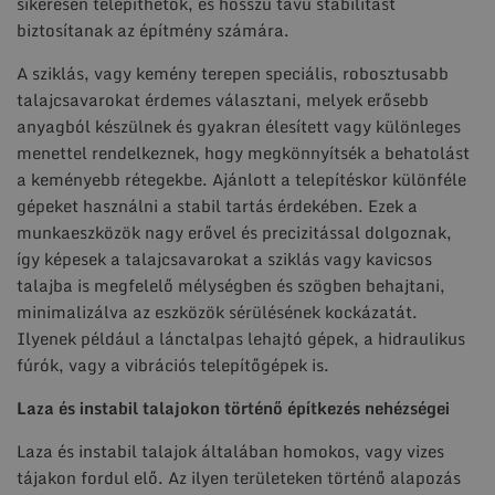
sikeresen telepíthetők, és hosszú távú stabilitást
biztosítanak az építmény számára.
A sziklás, vagy kemény terepen speciális, robosztusabb
talajcsavarokat érdemes választani, melyek erősebb
anyagból készülnek és gyakran élesített vagy különleges
menettel rendelkeznek, hogy megkönnyítsék a behatolást
a keményebb rétegekbe. Ajánlott a telepítéskor különféle
gépeket használni a stabil tartás érdekében. Ezek a
munkaeszközök nagy erővel és precizitással dolgoznak,
így képesek a talajcsavarokat a sziklás vagy kavicsos
talajba is megfelelő mélységben és szögben behajtani,
minimalizálva az eszközök sérülésének kockázatát.
Ilyenek például a lánctalpas lehajtó gépek, a hidraulikus
fúrók, vagy a vibrációs telepítőgépek is.
Laza és instabil talajokon történő építkezés nehézségei
Laza és instabil talajok általában homokos, vagy vizes
tájakon fordul elő. Az ilyen területeken történő alapozás