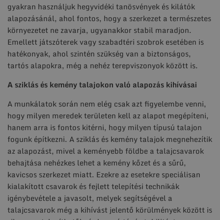
gyakran használjuk hegyvidéki tanösvények és kilátók
alapozásánál, ahol fontos, hogy a szerkezet a természetes
környezetet ne zavarja, ugyanakkor stabil maradjon.
Emellett játszóterek vagy szabadtéri szobrok esetében is
hatékonyak, ahol szintén szükség van a biztonságos,
tartós alapokra, még a nehéz terepviszonyok között is.
A sziklás és kemény talajokon való alapozás kihívásai
A munkálatok során nem elég csak azt figyelembe venni,
hogy milyen meredek területen kell az alapot megépíteni,
hanem arra is fontos kitérni, hogy milyen típusú talajon
fogunk építkezni. A sziklás és kemény talajok megnehezítik
az alapozást, mivel a keményebb földbe a talajcsavarok
behajtása nehézkes lehet a kemény kőzet és a sűrű,
kavicsos szerkezet miatt. Ezekre az esetekre speciálisan
kialakított csavarok és fejlett telepítési technikák
igénybevétele a javasolt, melyek segítségével a
talajcsavarok még a kihívást jelentő körülmények között is