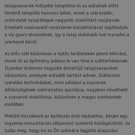
talajcsavarok mélyebb telepítése és az esőzések előtt
történő telepítés hasznos lehet, mivel a szárazabb,
szilárdabb talajrétegek nagyobb stabilitást nyújtanak.
Emellett vízelvezető rendszerek kialakításával segíthetjük
a víz gyors elvezetését, így a talaj stabilabb tud maradni a
szerkezet körül.
Az erős szél különösen a lejtős területeken jelent kihívást,
mivel itt az építmény jobban ki van téve a szélterhelésnek.
Ilyenkor érdemes nagyobb átmérőjű talajcsavarokat
választani, amelyek erősebb tartást adnak. Szélbiztos
szerelési technikákkal, mint például a csavarok
dőlésszögének szélirányhoz igazítása, nagyban növelhető
a csavarok stabilitása, különösen a magas szerkezetek
esetében.
Mielőtt hozzákezd az építkezés első lépéseihez, kérjen egy
ingyenes konzultációs időpontot szakértő kollégáinktól, és
tudja meg, hogy mi az Ön számára legjobb alapozási