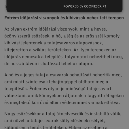
földmunkát igényelne.
POWERED BY COOKIESCRIPT
Extrém időjárási viszonyok és kihívások nehezített terepen
Az olyan extrém időjárási viszonyok, mint a heves,
özönvízszerű esőzések, a hó, a jég és az erős szél komoly
kihívást jelentenek a talajcsavaros alapozáshoz,
kifejezetten a sziklás területeken. Az ilyen terepeken az
időjárás nemcsak a telepítési folyamatot nehezítheti meg,
de hosszú távon is hatással lehet az alapra.
A hó és a jeges talaj a csavarok behajtását nehezítik meg,
ami miatt szinte csak lehajtógéppel oldható meg a
telepítésük. Érdemes olyan jó minőségű talajcsavart
választani, amik könnyebben átjutnak a fagyott rétegeken
és megfelelő korrózió elleni védelemmel vannak ellátva.
Nagy esőzésekkor a talaj átnedvesedik és instabillá válik,
ami növeli a talajcsavarok süllyedésének esélyét,
különösen a lejtős területeken. Ebben az esetben a