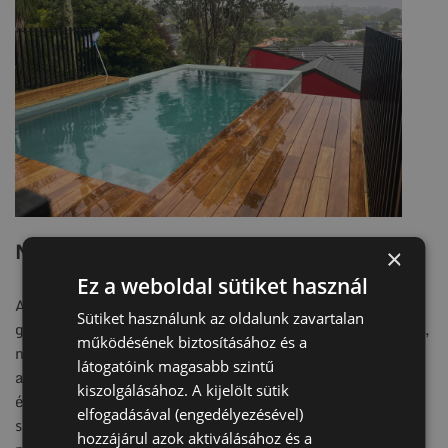
Miért előnyös itt a talajcsavar?
×
Ez a weboldal sütiket használ
A talajcsavar legnagyobb előnye ebben a környezetben a
Sütiket használunk az oldalunk zavartalan
gyorsaság és a kis beavatkozás. Nincs hagyományos ásás,
működésének biztosításához és a
nincs betonozási kötési idő, és a rendszer a telepítés után
látogatóink magasabb szintű
azonnal terhelhető. Ez medenceszezon előtt különösen
kiszolgálásához. A kijelölt sütik
értékes: ha tavasszal szeretnél elkészülni a környező
elfogadásával (engedélyezésével)
szerkezetekkel, nem kell heteket elveszíteni az alapozás
hozzájárul azok aktiválásához és a