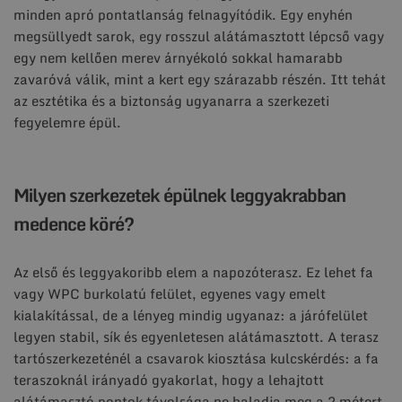
minden apró pontatlanság felnagyítódik. Egy enyhén
megsüllyedt sarok, egy rosszul alátámasztott lépcső vagy
egy nem kellően merev árnyékoló sokkal hamarabb
zavaróvá válik, mint a kert egy szárazabb részén. Itt tehát
az esztétika és a biztonság ugyanarra a szerkezeti
fegyelemre épül.
Milyen szerkezetek épülnek leggyakrabban
medence köré?
Az első és leggyakoribb elem a napozóterasz. Ez lehet fa
vagy WPC burkolatú felület, egyenes vagy emelt
kialakítással, de a lényeg mindig ugyanaz: a járófelület
legyen stabil, sík és egyenletesen alátámasztott. A terasz
tartószerkezeténél a csavarok kiosztása kulcskérdés: a fa
teraszoknál irányadó gyakorlat, hogy a lehajtott
alátámasztó pontok távolsága ne haladja meg a 2 métert.