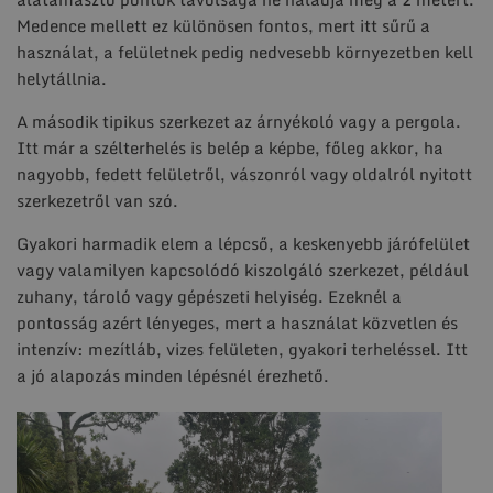
Medence mellett ez különösen fontos, mert itt sűrű a
használat, a felületnek pedig nedvesebb környezetben kell
helytállnia.
A második tipikus szerkezet az árnyékoló vagy a pergola.
Itt már a szélterhelés is belép a képbe, főleg akkor, ha
nagyobb, fedett felületről, vászonról vagy oldalról nyitott
szerkezetről van szó.
Gyakori harmadik elem a lépcső, a keskenyebb járófelület
vagy valamilyen kapcsolódó kiszolgáló szerkezet, például
zuhany, tároló vagy gépészeti helyiség. Ezeknél a
pontosság azért lényeges, mert a használat közvetlen és
intenzív: mezítláb, vizes felületen, gyakori terheléssel. Itt
a jó alapozás minden lépésnél érezhető.