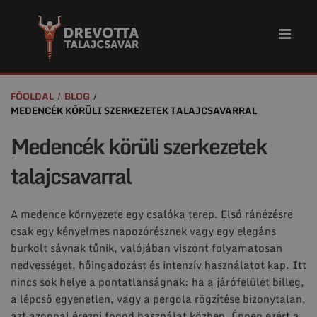
FŐOLDAL
BLOG
MEDENCÉK KÖRÜLI SZERKEZETEK TALAJCSAVARRAL
Medencék körüli szerkezetek
talajcsavarral
A medence környezete egy csalóka terep. Első ránézésre
csak egy kényelmes napozórésznek vagy egy elegáns
burkolt sávnak tűnik, valójában viszont folyamatosan
nedvességet, hőingadozást és intenzív használatot kap. Itt
nincs sok helye a pontatlanságnak: ha a járófelület billeg,
a lépcső egyenetlen, vagy a pergola rögzítése bizonytalan,
azt azonnal érezni fogod használat közben. Éppen ezért a