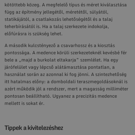
kötöttebb közeg. A megfelelő típus és méret kiválasztása
függ az építmény jellegétől, méretétől, súlyától,
statikájától, a csatlakozás lehetőségétől és a talaj
teherbírásától is. Ha a talaj szerkezete indokolja,
előfúrásra is szükség lehet.
A második kulcstényező a csavarhossz és a kiosztás
pontossága. A medence körüli szerkezeteknél kevésbé fér
bele a „majd a burkolat eltakarja” szemlélet. Ha egy
járófelület vagy lépcső alátámasztása pontatlan, a
használat során az azonnal ki fog jönni. A szintezhetőség
itt hatalmas előny: a domboldali teraszmegoldásoknál is
azért működik jól a rendszer, mert a magasság milliméter
pontosan beállítható. Ugyanez a precizitás medence
mellett is sokat ér.
Tippek a kivitelezéshez