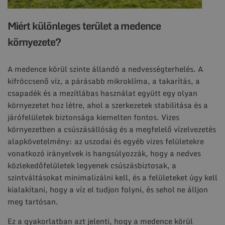
Miért különleges terület a medence
környezete?
A medence körül szinte állandó a nedvességterhelés. A
kifröccsenő víz, a párásabb mikroklíma, a takarítás, a
csapadék és a mezítlábas használat együtt egy olyan
környezetet hoz létre, ahol a szerkezetek stabilitása és a
járófelületek biztonsága kiemelten fontos. Vizes
környezetben a csúszásállóság és a megfelelő vízelvezetés
alapkövetelmény: az uszodai és egyéb vizes felületekre
vonatkozó irányelvek is hangsúlyozzák, hogy a nedves
közlekedőfelületek legyenek csúszásbiztosak, a
szintváltásokat minimalizálni kell, és a felületeket úgy kell
kialakítani, hogy a víz el tudjon folyni, és sehol ne álljon
meg tartósan.
Ez a gyakorlatban azt jelenti, hogy a medence körül