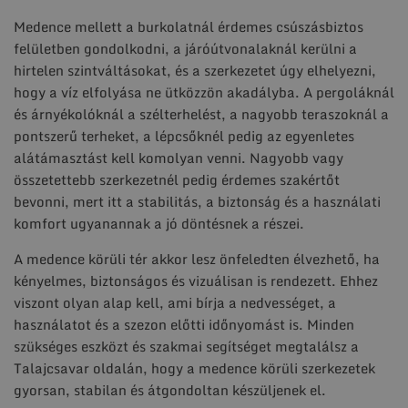
Medence mellett a burkolatnál érdemes csúszásbiztos
felületben gondolkodni, a járóútvonalaknál kerülni a
hirtelen szintváltásokat, és a szerkezetet úgy elhelyezni,
hogy a víz elfolyása ne ütközzön akadályba. A pergoláknál
és árnyékolóknál a szélterhelést, a nagyobb teraszoknál a
pontszerű terheket, a lépcsőknél pedig az egyenletes
alátámasztást kell komolyan venni. Nagyobb vagy
összetettebb szerkezetnél pedig érdemes szakértőt
bevonni, mert itt a stabilitás, a biztonság és a használati
komfort ugyanannak a jó döntésnek a részei.
A medence körüli tér akkor lesz önfeledten élvezhető, ha
kényelmes, biztonságos és vizuálisan is rendezett. Ehhez
viszont olyan alap kell, ami bírja a nedvességet, a
használatot és a szezon előtti időnyomást is. Minden
szükséges eszközt és szakmai segítséget megtalálsz a
Talajcsavar oldalán, hogy a medence körüli szerkezetek
gyorsan, stabilan és átgondoltan készüljenek el.