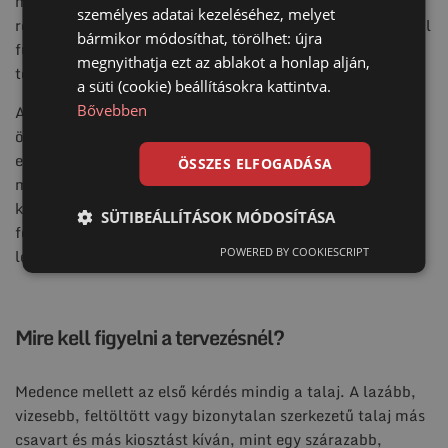
miatt. A csavaralap a betonozáshoz szükséges idő tört
személyes adatai kezeléséhez, melyet
része alatt elkészülhet, és a telepítés a talajtól és mérettől
bármikor módosíthat, törölhet: újra
függően kézi, elektromos vagy hidraulikus megoldással
megnyithatja ezt az ablakot a honlap alján,
történhet.
a süti (cookie) beállításokra kattintva.
Bővebben
A másik fontos előny a pontszerű alapozás. Mivel nincs
összefüggő betontest, a talaj nagy része megmarad
eredeti állapotában, és a vízelvezetés természetesebb
ÖSSZES ELFOGADÁSA
marad a szerkezetek között. Medence környezetében ez
különösen hasznos, mert a víznek hely kell: el kell tudnia
SÜTIBEÁLLÍTÁSOK MÓDOSÍTÁSA
folyni, nem jó, ha a környező felületek mesterségesen
POWERED BY COOKIESCRIPT
lezárják vagy rossz irányba terelik.
Mire kell figyelni a tervezésnél?
Medence mellett az első kérdés mindig a talaj. A lazább,
vizesebb, feltöltött vagy bizonytalan szerkezetű talaj más
csavart és más kiosztást kíván, mint egy szárazabb,