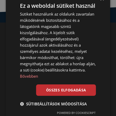
Ez a weboldal sütiket használ
Sütiket használunk az oldalunk zavartalan
működésének biztosításához és a
látogatóink magasabb szintű
Betonmentes alap
kiszolgálásához. A kijelölt sütik
elfogadásával (engedélyezésével)
bármilyen talajon
hozzájárul azok aktiválásához és a
személyes adatai kezeléséhez, melyet
gyorsan, egyszerűen,
bármikor módosíthat, törölhet: újra
költséghatékonyan, sokoldalúan
megnyithatja ezt az ablakot a honlap alján,
a süti (cookie) beállításokra kattintva.
Bővebben
Tudja meg most hogyan
ÖSSZES ELFOGADÁSA
SÜTIBEÁLLÍTÁSOK MÓDOSÍTÁSA
POWERED BY COOKIESCRIPT