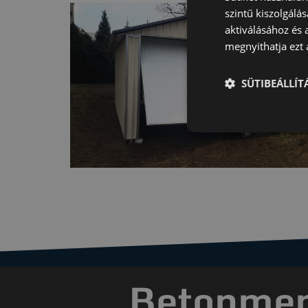
szintű kiszolgálás
aktiválásához és 
megnyithatja ezt a
SÜTIBEÁLLÍ
Betonment