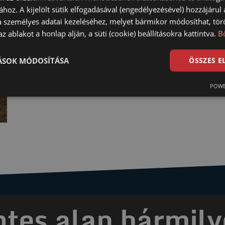
ához. A kijelölt sütik elfogadásával (engedélyezésével) hozzájárul
a személyes adatai kezeléséhez, melyet bármikor módosíthat, törö
z ablakot a honlap alján, a süti (cookie) beállításokra kattintva.
B
TÁSOK MÓDOSÍTÁSA
ÖSSZES 
POWE
es alap bármily