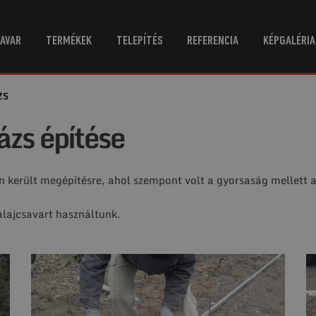
AVAR
TERMÉKEK
TELEPÍTÉS
REFERENCIA
KÉPGALÉRIA
ZS
ázs építése
n került megépítésre, ahol szempont volt a gyorsaság mellett 
lajcsavart használtunk.