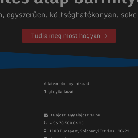
n, egyszerűen, költséghatékonyan, soko
Tudja meg most hogyan
Adatvédelmi nyilatkozat
Jogi nyilatkozat
talajcsavar@talajcsavar.hu
+ 36 70 588 84 05
1183 Budapest, Széchenyi István u. 20-22.