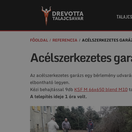
TALAJCS
FŐOLDAL
REFERENCIA
ACÉLSZERKEZETES GARÁ
Acélszerkezetes gar
Az acélszerkezetes garázs egy bérlemény udvará
elbontható legyen.
Kézi behajtással 9db
KSF M 66x650 blend M10
ta
A telepítés ideje 1 óra volt.