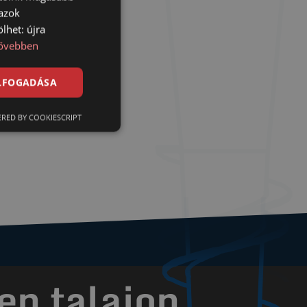
 azok
lhet: újra
ővebben
ELFOGADÁSA
RED BY COOKIESCRIPT
en talajon