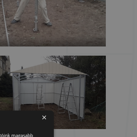
×
atóink magasabb