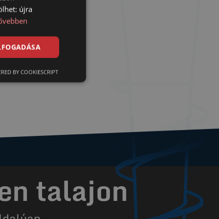
lhet: újra
ővebben
ELFOGADÁSA
RED BY COOKIESCRIPT
en talajon
ldalúan