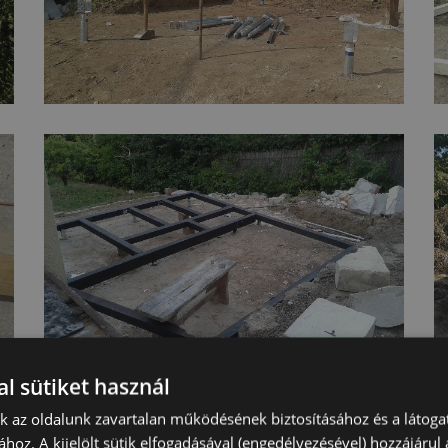
l sütiket használ
nk az oldalunk zavartalan működésének biztosításához és a látog
ához. A kijelölt sütik elfogadásával (engedélyezésével) hozzájárul