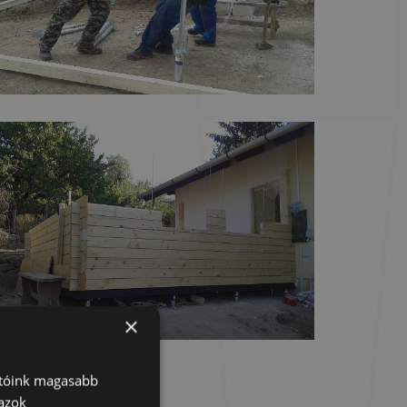
×
atóink magasabb
 azok