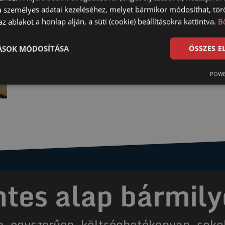
a személyes adatai kezeléséhez, melyet bármikor módosíthat, törö
z ablakot a honlap alján, a süti (cookie) beállításokra kattintva.
B
TÁSOK MÓDOSÍTÁSA
ÖSSZES 
POWE
es alap bármily
n, egyszerűen, költséghatékonyan, soko