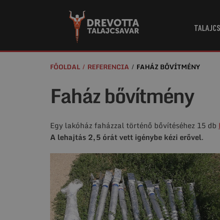
TALAJCS
FŐOLDAL
REFERENCIA
FAHÁZ BŐVÍTMÉNY
Faház bővítmény
Egy lakóház faházzal történő bővítéséhez 15 db
A lehajtás 2,5 órát vett igénybe kézi erővel
.