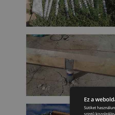
Ez a webolda
Sütiket használu
szintű kiszolgálás