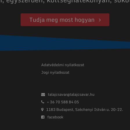
Tudja meg most hogyan
Adatvédelmi nyilatkozat
Jogi nyilatkozat
talajcsavar@talajcsavar.hu
+ 36 70 588 84 05
1183 Budapest, Széchenyi István u. 20-22.
facebook