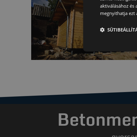
aktiválásához és 
megnyithatja ezt a
SÜTIBEÁLLÍ
Betonment
gyorsa