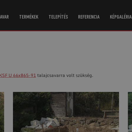
AVAR
TERMÉKEK
TELEPÍTÉS
REFERENCIA
KÉPGALÉRIA
KSF U 66x865-91
talajcsavarra volt szükség.