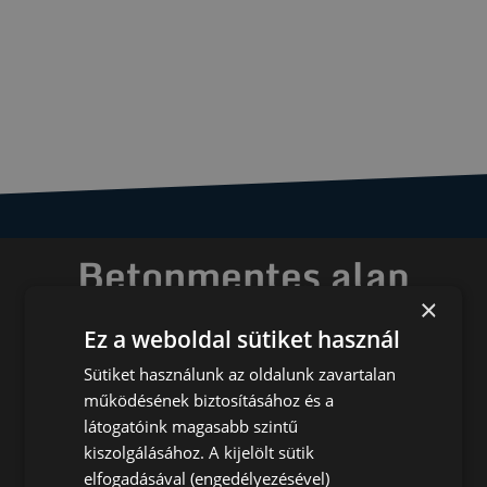
Betonmentes alap
×
bármilyen talajon
Ez a weboldal sütiket használ
gyorsan, egyszerűen,
Sütiket használunk az oldalunk zavartalan
működésének biztosításához és a
költséghatékonyan, sokoldalúan
látogatóink magasabb szintű
kiszolgálásához. A kijelölt sütik
elfogadásával (engedélyezésével)