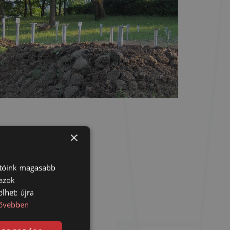
×
atóink magasabb
 azok
lhet: újra
ővebben