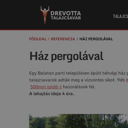
TALAJCS
FŐOLDAL
REFERENCIA
HÁZ PERGOLÁVAL
Ház pergolával
Egy Balaton parti településen épült hétvégi ház p
talajcsavarok adták meg a vízszintes síkot. 9db
500mm toldó-t
használtunk fel.
A lehajtás ideje 4 óra.