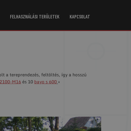
FELHASZNÁLÁSI TERÜLETEK
KAPCSOLAT
lt a tereprendezés, feltöltés, így a hosszú
x2100-M16
és 10
bayo s 600
+