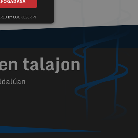
ELFOGADÁSA
RED BY COOKIESCRIPT
en talajon
ldalúan