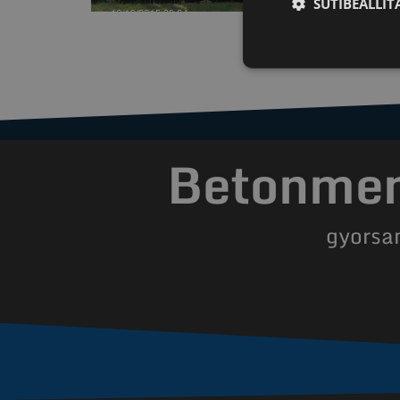
SÜTIBEÁLLÍ
Betonment
gyorsa