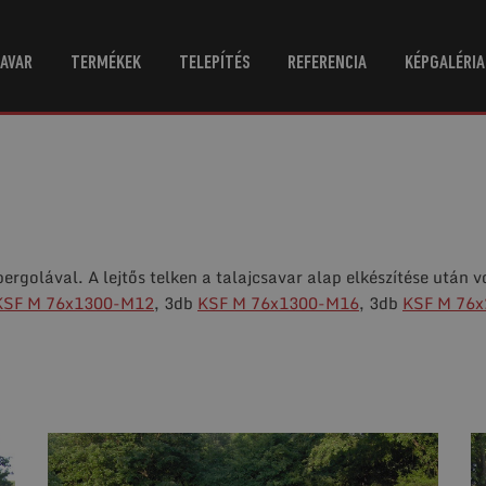
AVAR
TERMÉKEK
TELEPÍTÉS
REFERENCIA
KÉPGALÉRIA
ergolával. A lejtős telken a talajcsavar alap elkészítése után vo
KSF M 76x1300-M12
, 3db
KSF M 76x1300-M16
, 3db
KSF M 76