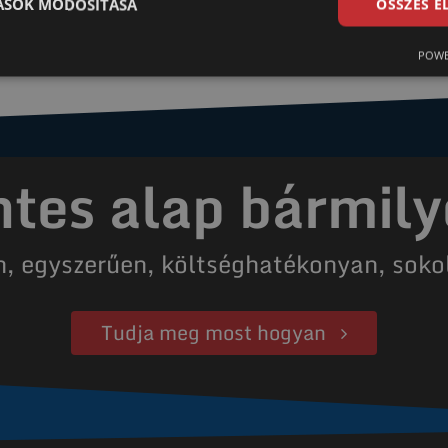
TÁSOK MÓDOSÍTÁSA
ÖSSZES 
POWE
es alap bármily
n, egyszerűen, költséghatékonyan, soko
Tudja meg most hogyan