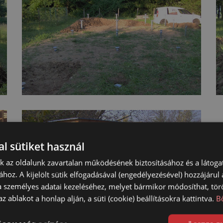
l sütiket használ
nk az oldalunk zavartalan működésének biztosításához és a látog
ához. A kijelölt sütik elfogadásával (engedélyezésével) hozzájárul
a személyes adatai kezeléséhez, melyet bármikor módosíthat, törö
z ablakot a honlap alján, a süti (cookie) beállításokra kattintva.
B