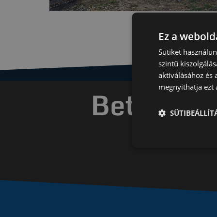
Ez a webolda
Sütiket használu
szintű kiszolgálás
aktiválásához és 
megnyithatja ezt a
Betonment
SÜTIBEÁLLÍ
gyorsa