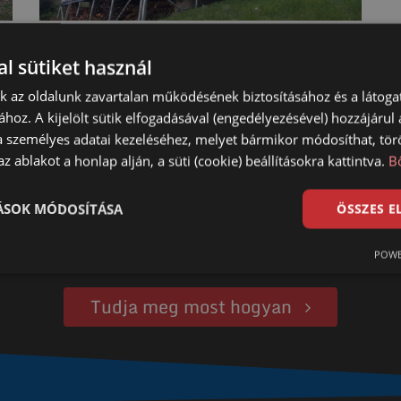
l sütiket használ
nk az oldalunk zavartalan működésének biztosításához és a látog
ához. A kijelölt sütik elfogadásával (engedélyezésével) hozzájárul
a személyes adatai kezeléséhez, melyet bármikor módosíthat, törö
z ablakot a honlap alján, a süti (cookie) beállításokra kattintva.
B
es alap bármily
TÁSOK MÓDOSÍTÁSA
ÖSSZES 
n, egyszerűen, költséghatékonyan, soko
POWE
Tudja meg most hogyan