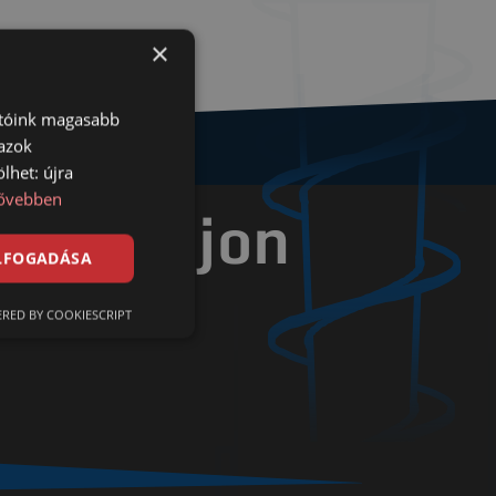
×
atóink magasabb
 azok
lhet: újra
ővebben
en talajon
ELFOGADÁSA
ldalúan
RED BY COOKIESCRIPT