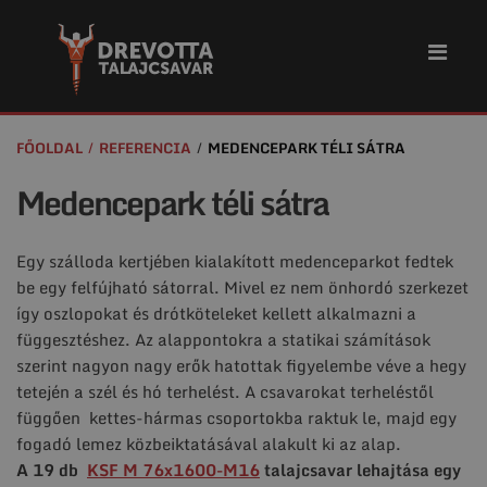
FŐOLDAL
REFERENCIA
MEDENCEPARK TÉLI SÁTRA
Medencepark téli sátra
Egy szálloda kertjében kialakított medenceparkot fedtek
be egy felfújható sátorral. Mivel ez nem önhordó szerkezet
így oszlopokat és drótköteleket kellett alkalmazni a
függesztéshez. Az alappontokra a statikai számítások
szerint nagyon nagy erők hatottak figyelembe véve a hegy
tetején a szél és hó terhelést. A csavarokat terheléstől
függően kettes-hármas csoportokba raktuk le, majd egy
fogadó lemez közbeiktatásával alakult ki az alap.
A 19 db
KSF M 76x1600-M16
talajcsavar lehajtása egy