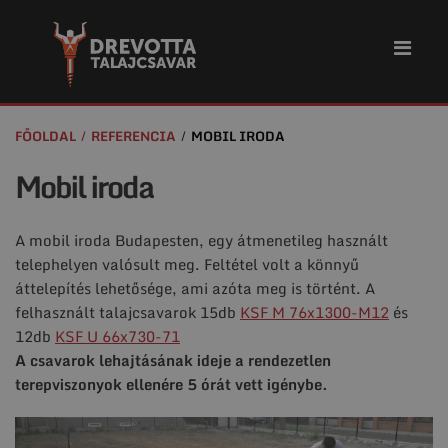
FŐOLDAL
REFERENCIA
MOBIL IRODA
Mobil iroda
A mobil iroda Budapesten, egy átmenetileg használt
telephelyen valósult meg. Feltétel volt a könnyű
áttelepítés lehetősége, ami azóta meg is történt. A
felhasznált talajcsavarok 15db
KSF M 76x1300-M12
és
12db
KSF U 66x730-71
A csavarok lehajtásának ideje a rendezetlen
terepviszonyok ellenére 5 órát vett igénybe.