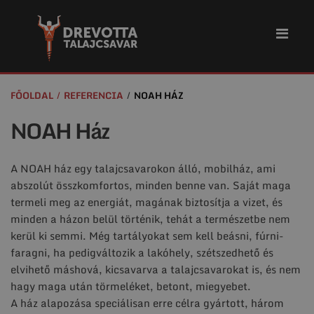
FŐOLDAL
REFERENCIA
NOAH HÁZ
NOAH Ház
A NOAH ház egy talajcsavarokon álló, mobilház, ami
abszolút összkomfortos, minden benne van. Saját maga
termeli meg az energiát, magának biztosítja a vizet, és
minden a házon belül történik, tehát a természetbe nem
kerül ki semmi. Még tartályokat sem kell beásni, fúrni-
faragni, ha pedigváltozik a lakóhely, szétszedhető és
elvihető máshová, kicsavarva a talajcsavarokat is, és nem
hagy maga után törmeléket, betont, miegyebet.
A ház alapozása speciálisan erre célra gyártott, három