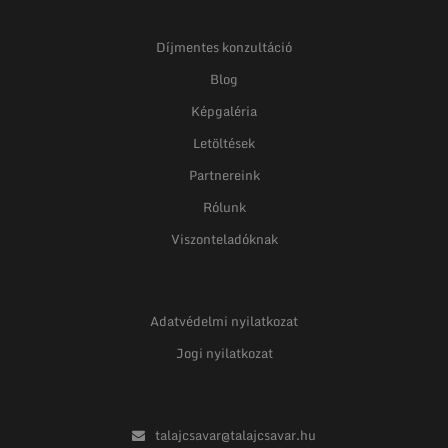
Díjmentes konzultáció
Blog
Képgaléria
Letöltések
Partnereink
Rólunk
Viszonteladóknak
Adatvédelmi nyilatkozat
Jogi nyilatkozat
talajcsavar@talajcsavar.hu