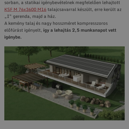
sorban, a statikai igénybevételnek megfelelően lehajtott
KSF M 76x3600 M16
talajcsavarral készült, erre került az
„I” gerenda, majd a ház.
A kemény talaj és nagy hosszméret kompresszoros
előfúrást igényelt,
így a lehajtás 2,5 munkanapot vett
igénybe.