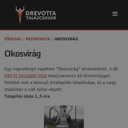
FŐOLDAL
REFERENCIA
OKOSVIRÁG
Okosvirág
Egy napraforgó napelem "Okosvirág" elnevezéssel. 4 db
KSF M 76x1600-M16
talajcsavaron áll biztonsággal.
Feltétel volt a könnyű áttelepítés lehetősége, és a nagy
stabilitás a szél teher végett.
Telepítés ideje 1,5 óra