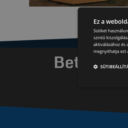
Ez a webolda
Sütiket használu
szintű kiszolgálás
aktiválásához és 
megnyithatja ezt a
Betonment
SÜTIBEÁLLÍ
gyorsa