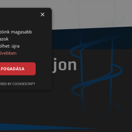
×
atóink magasabb
 azok
lhet: újra
ővebben
en talajon
ELFOGADÁSA
ldalúan
RED BY COOKIESCRIPT