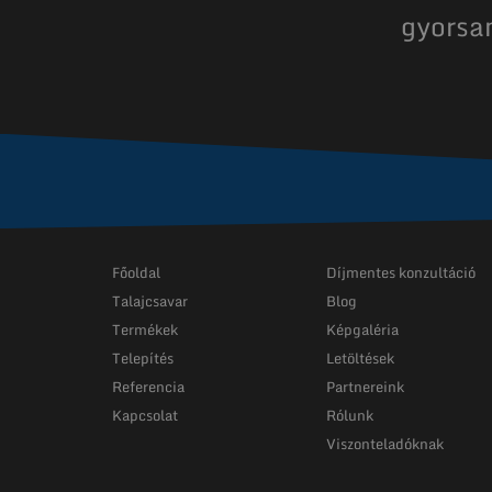
gyorsa
Főoldal
Díjmentes konzultáció
Talajcsavar
Blog
Termékek
Képgaléria
Telepítés
Letöltések
Referencia
Partnereink
Kapcsolat
Rólunk
Viszonteladóknak