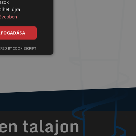
 azok
lhet: újra
ővebben
ELFOGADÁSA
RED BY COOKIESCRIPT
en talajon