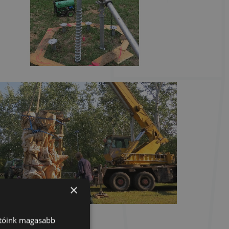
×
atóink magasabb