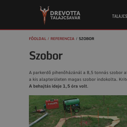
TALAJCS
FŐOLDAL
REFERENCIA
SZOBOR
Szobor
A parkerdő pihenőházánál a 8,5 tonnás szobor 
a kis alapterületen magas szobor indokolta. Krit
A behajtás ideje 1,5 óra volt
.