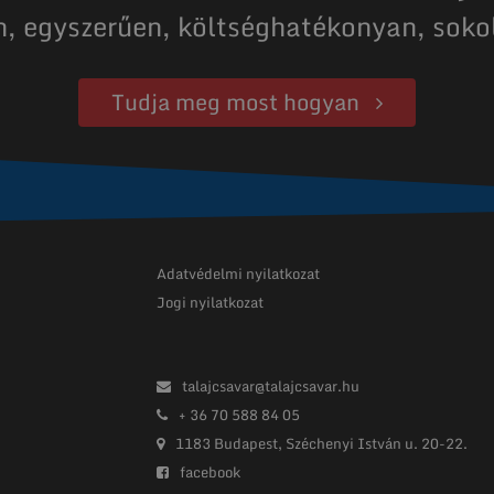
n, egyszerűen, költséghatékonyan, soko
Tudja meg most hogyan
Adatvédelmi nyilatkozat
Jogi nyilatkozat
talajcsavar@talajcsavar.hu
+ 36 70 588 84 05
1183 Budapest, Széchenyi István u. 20-22.
facebook