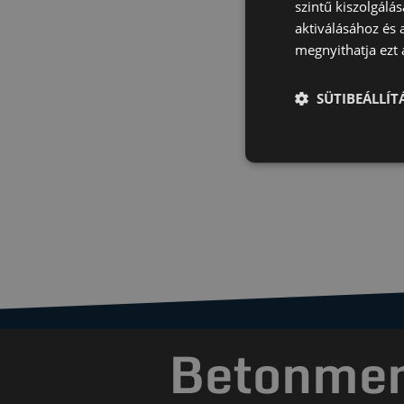
szintű kiszolgálás
aktiválásához és 
megnyithatja ezt a
SÜTIBEÁLLÍ
Betonment