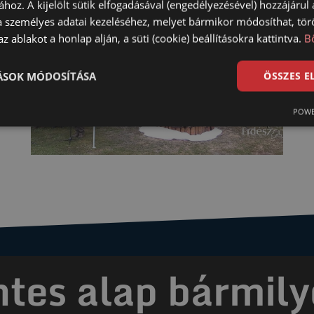
ához. A kijelölt sütik elfogadásával (engedélyezésével) hozzájárul
a személyes adatai kezeléséhez, melyet bármikor módosíthat, törö
z ablakot a honlap alján, a süti (cookie) beállításokra kattintva.
B
TÁSOK MÓDOSÍTÁSA
ÖSSZES 
POWE
es alap bármily