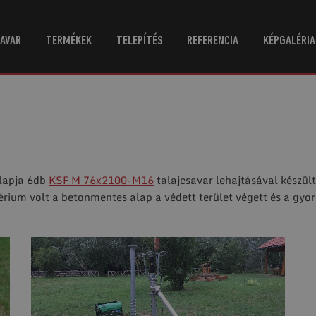
AVAR
TERMÉKEK
TELEPÍTÉS
REFERENCIA
KÉPGALÉRIA
alapja 6db
KSF M 76x2100-M16
talajcsavar lehajtásával készült
érium volt a betonmentes alap a védett terület végett és a gyo