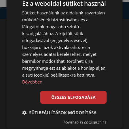
Ez a weboldal sütiket használ
Sütiket használunk az oldalunk zavartalan
működésének biztosításához és a
Betonmentes alap
látogatóink magasabb szintű
kiszolgálásához. A kijelölt sütik
bármilyen talajon
elfogadásával (engedélyezésével)
hozzájárul azok aktiválásához és a
gyorsan, egyszerűen,
személyes adatai kezeléséhez, melyet
bármikor módosíthat, törölhet: újra
költséghatékonyan, sokoldalúan
megnyithatja ezt az ablakot a honlap alján,
a süti (cookie) beállításokra kattintva.
Bővebben
Tudja meg most hogyan
ÖSSZES ELFOGADÁSA
SÜTIBEÁLLÍTÁSOK MÓDOSÍTÁSA
POWERED BY COOKIESCRIPT
Főoldal