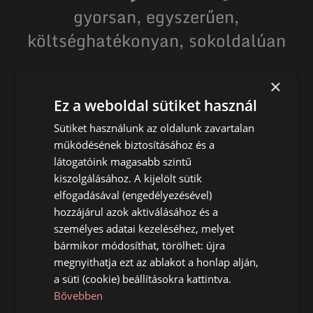
gyorsan, egyszerűen,
költséghatékonyan, sokoldalúan
×
Tudja meg most hogyan
Ez a weboldal sütiket használ
Sütiket használunk az oldalunk zavartalan
működésének biztosításához és a
látogatóink magasabb szintű
kiszolgálásához. A kijelölt sütik
Főoldal
elfogadásával (engedélyezésével)
Talajcsavar
hozzájárul azok aktiválásához és a
személyes adatai kezeléséhez, melyet
Termékek
bármikor módosíthat, törölhet: újra
Telepítés
megnyithatja ezt az ablakot a honlap alján,
Referencia
a süti (cookie) beállításokra kattintva.
Bővebben
Kapcsolat