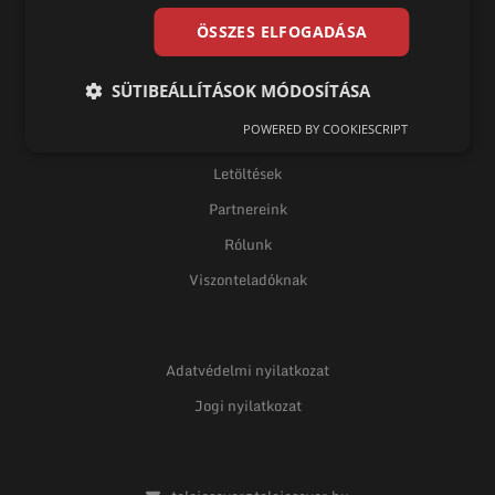
ÖSSZES ELFOGADÁSA
Díjmentes konzultáció
SÜTIBEÁLLÍTÁSOK MÓDOSÍTÁSA
Blog
POWERED BY COOKIESCRIPT
Képgaléria
Letöltések
Partnereink
Rólunk
Viszonteladóknak
Adatvédelmi nyilatkozat
Jogi nyilatkozat