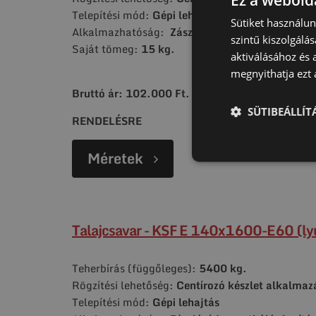
Telepítési mód:
Gépi lehajtás
Sütiket használu
Alkalmazhatóság:
Zászlórúd, sportháló, kerítés
szintű kiszolgálás
Saját tömeg:
15 kg.
aktiválásához és 
megnyithatja ezt a
Bruttó ár: 102.000 Ft.
SÜTIBEÁLLÍ
RENDELÉSRE
Méretek
Talajcsavar - KSF E 140x1600-E60 (ly
Teherbírás (függőleges):
5400 kg.
Rögzítési lehetőség:
Centírozó készlet alkalmaz
Telepítési mód:
Gépi lehajtás