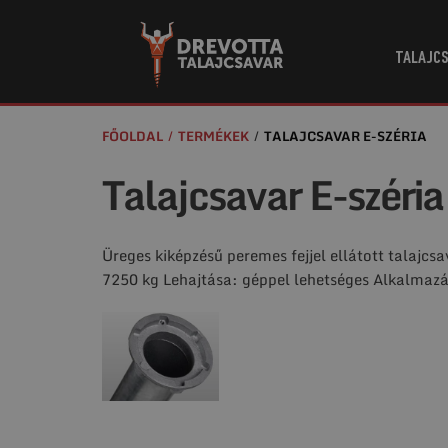
TALAJCS
FŐOLDAL
TERMÉKEK
TALAJCSAVAR E-SZÉRIA
Talajcsavar E-széria
Üreges kiképzésű peremes fejjel ellátott talajcs
7250 kg Lehajtása: géppel lehetséges Alkalmazás