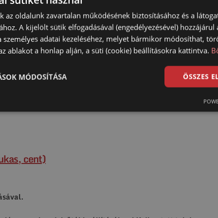
nk az oldalunk zavartalan működésének biztosításához és a látog
, lámpaoszlop, jelzőtábla állításához kifejlesztett talajcsavar
ához. A kijelölt sütik elfogadásával (engedélyezésével) hozzájárul
a személyes adatai kezeléséhez, melyet bármikor módosíthat, törö
z ablakot a honlap alján, a süti (cookie) beállításokra kattintva.
B
TÁSOK MÓDOSÍTÁSA
ÖSSZES 
POWE
ukas, cent)
ásával.