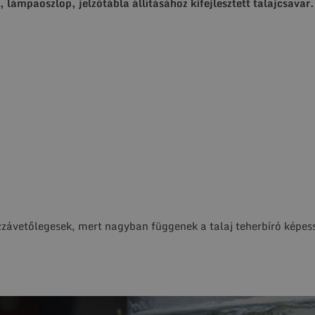
, lámpaoszlop, jelzőtábla állításához kifejlesztett talajcsavar
zzávetőlegesek, mert nagyban függenek a talaj teherbíró képessé