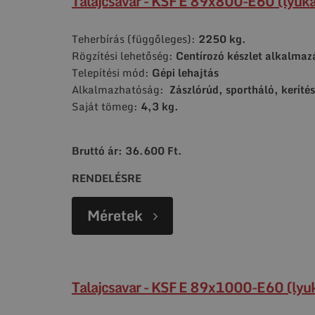
Talajcsavar - KSF E 89x800-E60 (lyuka
Teherbírás (függőleges):
2250 kg.
Rögzítési lehetőség:
Centírozó készlet alkalmaz
Telepítési mód:
Gépi lehajtás
Alkalmazhatóság:
Zászlórúd, sportháló, kerítés
Saját tömeg:
4,3 kg.
Bruttó ár: 36.600 Ft.
RENDELÉSRE
Méretek
Talajcsavar - KSF E 89x1000-E60 (lyuk