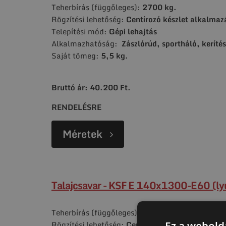
Teherbírás (függőleges):
2700 kg.
Rögzítési lehetőség:
Centírozó készlet alkalmaz
Telepítési mód:
Gépi lehajtás
Alkalmazhatóság:
Zászlórúd, sportháló, kerítés
Saját tömeg:
5,5 kg.
Bruttó ár: 40.200 Ft.
RENDELÉSRE
Méretek
Talajcsavar - KSF E 140x1300-E60 (ly
Teherbírás (függőleges):
4000 kg.
Rögzítési lehetőség:
Centírozó készlet alkalmaz
Ez a webolda