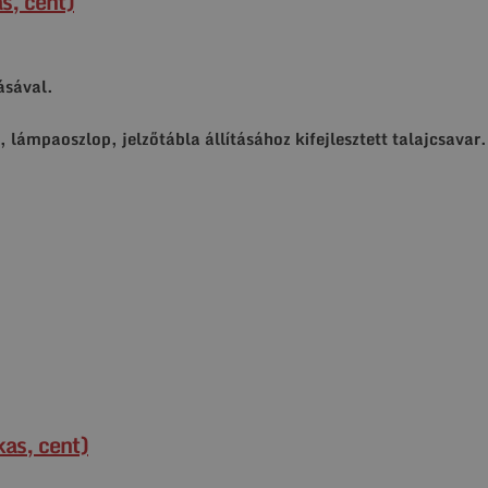
s, cent)
ásával.
, lámpaoszlop, jelzőtábla állításához kifejlesztett talajcsavar
as, cent)