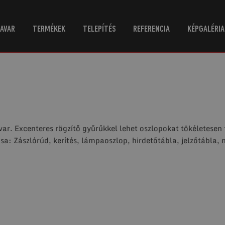
AVAR
TERMÉKEK
TELEPÍTÉS
REFERENCIA
KÉPGALÉRIA
avar. Excenteres rögzítő gyűrűkkel lehet oszlopokat tökéletesen
a: Zászlórúd, kerítés, lámpaoszlop, hirdetőtábla, jelzőtábla,