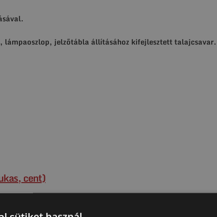
ásával.
, lámpaoszlop, jelzőtábla állításához kifejlesztett talajcsavar
ukas, cent)
ásával.
l sütiket használ