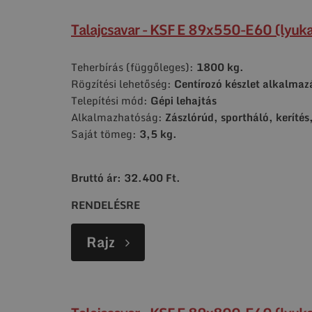
Talajcsavar - KSF E 89x550-E60 (lyuka
Teherbírás (függőleges):
1800 kg.
Rögzítési lehetőség:
Centírozó készlet alkalmaz
Telepítési mód:
Gépi lehajtás
Alkalmazhatóság:
Zászlórúd, sportháló, kerítés
Saját tömeg:
3,5 kg.
Bruttó ár: 32.400 Ft.
RENDELÉSRE
Rajz