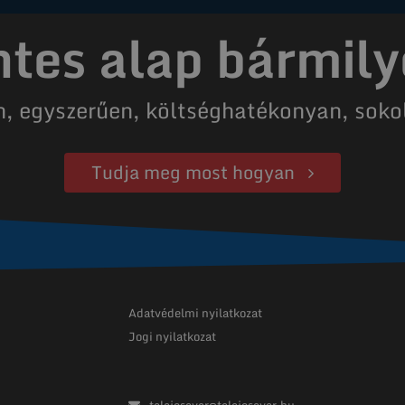
es alap bármily
n, egyszerűen, költséghatékonyan, soko
Tudja meg most hogyan
Adatvédelmi nyilatkozat
Jogi nyilatkozat
talajcsavar@talajcsavar.hu