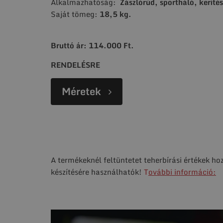
Alkalmazhatóság:
Zászlórúd, sportháló, kerítés
Saját tömeg:
18,5 kg.
Bruttó ár: 114.000 Ft.
RENDELÉSRE
Méretek
A termékeknél feltüntetet teherbírási értékek ho
készítésére használhatók!
T
ovábbi információ: