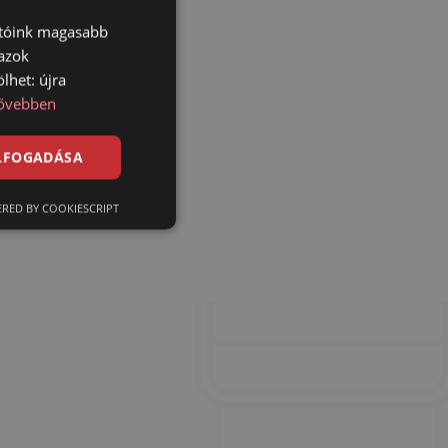
atóink magasabb
.
 azok
lhet: újra
ővebben
ELFOGADÁSA
RED BY COOKIESCRIPT