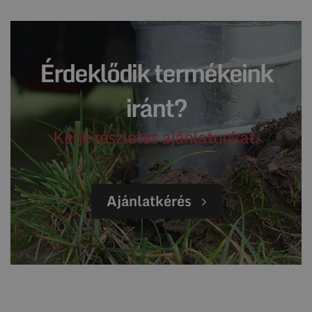
Érdeklődik termékeink
iránt?
Kérje részletes ajánlatunkat.
Ajánlatkérés