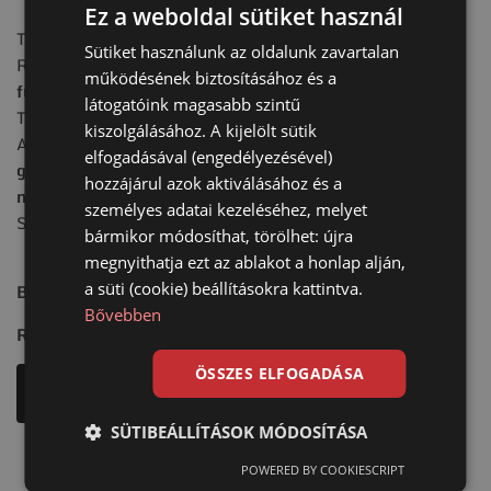
Ez a weboldal sütiket használ
Teherbírás (függőleges):
3500 kg.
Sütiket használunk az oldalunk zavartalan
Rögzítési lehetőség:
A talplemezes csavar fején
működésének biztosításához és a
furatokkal és a
középpontjában 1 db M16 menet
látogatóink magasabb szintű
Telepítési mód:
Gépi lehajtás
kiszolgálásához. A kijelölt sütik
Alkalmazhatóság:
Fa és acél könnyűszerkezetes épület,
elfogadásával (engedélyezésével)
garázs, lépcső, konténer, csarnok, sátor,
szerkezet, gép,
hozzájárul azok aktiválásához és a
napelem alapozására alkalmazható talajcsavar.
személyes adatai kezeléséhez, melyet
Saját tömeg:
11,0 kg.
bármikor módosíthat, törölhet: újra
megnyithatja ezt az ablakot a honlap alján,
a süti (cookie) beállításokra kattintva.
Bruttó ár: 53.900 Ft.
Bővebben
RAKTÁRON
ÖSSZES ELFOGADÁSA
Méretek
SÜTIBEÁLLÍTÁSOK MÓDOSÍTÁSA
POWERED BY COOKIESCRIPT