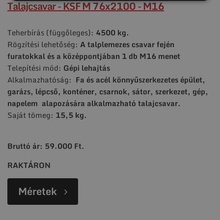
Talajcsavar - KSF M 76x2100 - M16
Teherbírás (függőleges):
4500 kg.
Rögzítési lehetőség:
A talplemezes csavar fején
furatokkal és a középpontjában 1 db M16 menet
Telepítési mód:
Gépi lehajtás
Alkalmazhatóság:
Fa és acél könnyűszerkezetes épület,
garázs, lépcső, konténer, csarnok, sátor, szerkezet, gép,
napelem alapozására alkalmazható talajcsavar.
Saját tömeg:
15,5 kg.
Bruttó ár: 59.000 Ft.
RAKTÁRON
Méretek