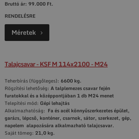
Bruttó ár: 99.000 Ft.
RENDELÉSRE
Méretek
Talajcsavar - KSF M 114x2100 - M24
Teherbírás (függőleges):
6600 kg.
Rögzítési lehetőség:
A talplemezes csavar fején
furatokkal és a középpontjában 1 db M24 menet
Telepítési mód:
Gépi lehajtás
Alkalmazhatóság:
Fa és acél könnyűszerkezetes épület,
garázs, lépcső, konténer, csarnok, sátor, szerkezet, gép,
napelem alapozására alkalmazható talajcsavar.
Saját tömeg:
21,0 kg.