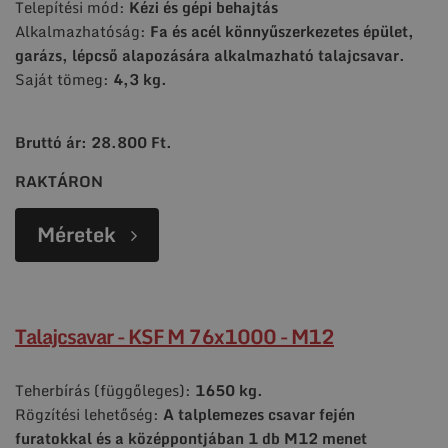
Telepítési mód:
Kézi és gépi behajtás
Alkalmazhatóság:
Fa és acél könnyűszerkezetes épület,
garázs, lépcső alapozására alkalmazható
talajcsavar.
Saját tömeg:
4,3 kg.
Bruttó ár: 28.800 Ft.
RAKTÁRON
Méretek
Talajcsavar - KSF M 76x1000 - M12
Teherbírás (függőleges):
1650 kg.
Rögzítési lehetőség:
A talplemezes csavar fején
furatokkal és a középpontjában 1 db
M12 menet