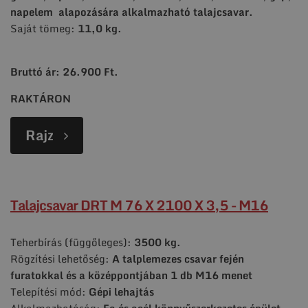
napelem alapozására alkalmazható talajcsavar.
Saját tömeg:
11,0 kg.
Bruttó ár: 26.900 Ft.
RAKTÁRON
Rajz
Talajcsavar DRT M 76 X 2100 X 3,5 - M16
Teherbírás (függőleges):
3500 kg.
Rögzítési lehetőség:
A talplemezes csavar fején
furatokkal és a középpontjában 1 db M16 menet
Telepítési mód:
Gépi lehajtás
Alkalmazhatóság:
Fa és acél könnyűszerkezetes épület,