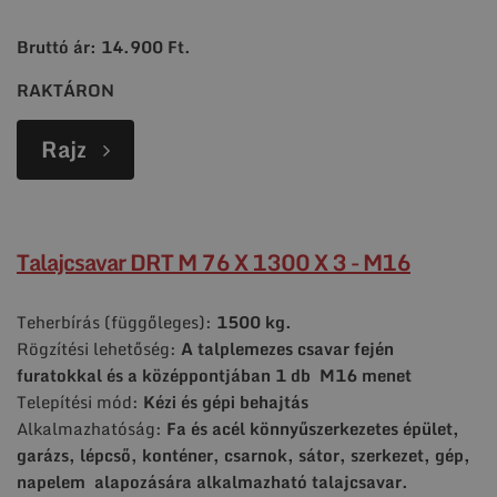
Bruttó ár: 14.900 Ft.
RAKTÁRON
Rajz
Talajcsavar DRT M 76 X 1300 X 3 - M16
Teherbírás (függőleges):
1500 kg.
Rögzítési lehetőség:
A talplemezes csavar fején
furatokkal és a középpontjában 1 db M16 menet
Telepítési mód:
Kézi és gépi behajtás
Alkalmazhatóság:
Fa és acél könnyűszerkezetes épület,
garázs, lépcső, konténer, csarnok, sátor, szerkezet, gép,
napelem alapozására alkalmazható talajcsavar.