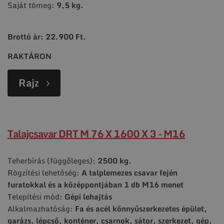
Saját tömeg:
9,5 kg.
Brottó ár: 22.900 Ft.
RAKTÁRON
Rajz
Talajcsavar DRT M 76 X 1600 X 3 - M16
Teherbírás (függőleges):
2500 kg.
Rögzítési lehetőség:
A talplemezes csavar fején
furatokkal és a középpontjában 1 db M16 menet
Telepítési mód:
Gépi lehajtás
Alkalmazhatóság:
Fa és acél könnyűszerkezetes épület,
garázs, lépcső, konténer, csarnok, sátor, szerkezet, gép,