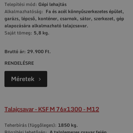
Telepítési mód:
Gépi lehajtás
Alkalmazhatóság:
Fa és acél könnyűszerkezetes épület,
garázs, lépcső, konténer, csarnok, sátor,
szerkezet, gép
alapozására alkalmazható talajcsavar.
Saját tömeg:
5,8 kg.
Bruttó ár: 29.900 Ft.
RENDELÉSRE
Méretek
Talajcsavar - KSF M 76x1300 - M12
Teherbírás (függőleges):
1850 kg.
Rögzítési lehetőség:
A talplemezes csavar fején