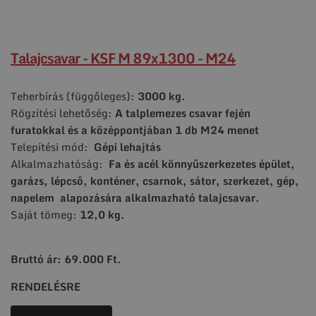
Talajcsavar - KSF M 89x1300 - M24
Teherbírás (függőleges):
3000 kg.
Rögzítési lehetőség:
A talplemezes csavar fején
furatokkal és a középpontjában 1 db M24 menet
Telepítési mód:
Gépi lehajtás
Alkalmazhatóság:
Fa és acél könnyűszerkezetes épület,
garázs, lépcső, konténer, csarnok, sátor, szerkezet, gép,
napelem alapozására alkalmazható talajcsavar.
Saját tömeg:
12,0 kg.
Bruttó ár: 69.000 Ft.
RENDELÉSRE