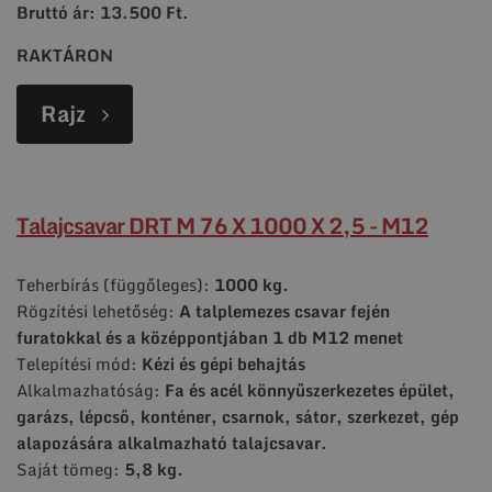
Bruttó ár: 13.500 Ft.
RAKTÁRON
Rajz
Talajcsavar DRT M 76 X 1000 X 2,5 - M12
Teherbírás (függőleges):
1000 kg.
Rögzítési lehetőség:
A talplemezes csavar fején
furatokkal és a középpontjában 1 db M12 menet
Telepítési mód:
Kézi és gépi behajtás
Alkalmazhatóság:
Fa és acél könnyűszerkezetes épület,
garázs, lépcső, konténer, csarnok, sátor, szerkezet, gép
alapozására alkalmazható talajcsavar.
Saját tömeg:
5,8 kg.