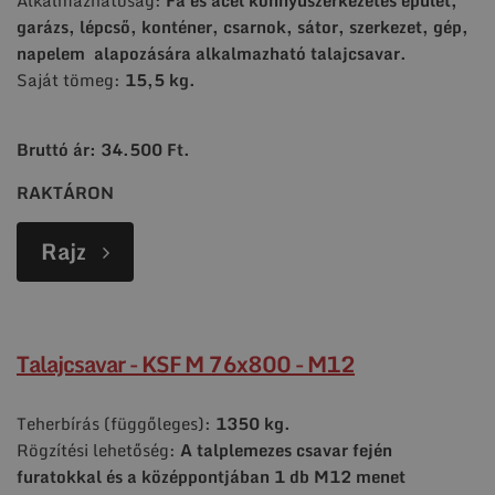
garázs, lépcső, konténer, csarnok, sátor, szerkezet, gép,
napelem alapozására alkalmazható talajcsavar.
Saját tömeg:
15,5 kg.
Bruttó ár: 34.500 Ft.
RAKTÁRON
Rajz
Talajcsavar - KSF M 76x800 - M12
Teherbírás (függőleges):
1350 kg.
Rögzítési lehetőség:
A talplemezes csavar fején
furatokkal és a középpontjában 1 db
M12 menet