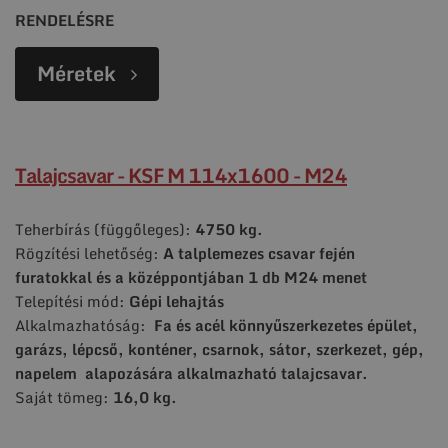
RENDELÉSRE
Méretek
Talajcsavar - KSF M 114x1600 - M24
Teherbírás (függőleges):
4750 kg.
Rögzítési lehetőség:
A talplemezes csavar fején
furatokkal és a középpontjában 1 db M24 menet
Telepítési mód:
Gépi lehajtás
Alkalmazhatóság:
Fa és acél könnyűszerkezetes épület,
garázs, lépcső, konténer, csarnok, sátor, szerkezet, gép,
napelem alapozására alkalmazható talajcsavar.
Saját tömeg:
16,0 kg.