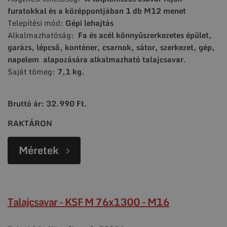
furatokkal és a középpontjában 1 db M12 menet
Telepítési mód:
Gépi lehajtás
Alkalmazhatóság:
Fa és acél könnyűszerkezetes épület,
garázs, lépcső, konténer, csarnok, sátor,
szerkezet, gép,
napelem alapozására alkalmazható talajcsavar
.
Saját tömeg:
7,1 kg.
Bruttó ár: 32.990 Ft.
RAKTÁRON
Méretek
Talajcsavar - KSF M 76x1300 - M16