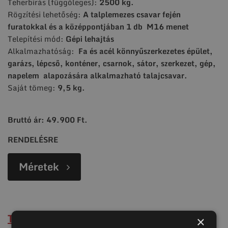
Teherbírás (függőleges):
2500 kg.
Rögzítési lehetőség:
A talplemezes csavar fején
furatokkal és a középpontjában 1 db
M16 menet
Telepítési mód:
Gépi lehajtás
Alkalmazhatóság:
Fa és acél könnyűszerkezetes épület,
garázs, lépcső, konténer, csarnok, sátor,
szerkezet, gép,
napelem alapozására alkalmazható talajcsavar.
Saját tömeg:
9,5 kg.
Bruttó ár: 49.900 Ft.
RENDELÉSRE
Méretek
Talajcsavar - KSF M 76x1600 - M16
×