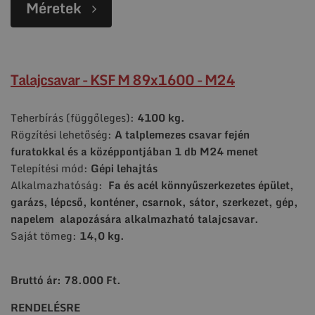
Méretek
Talajcsavar - KSF M 89x1600 - M24
Teherbírás (függőleges):
4100 kg.
Rögzítési lehetőség:
A talplemezes csavar fején
furatokkal és a középpontjában
1 db M24 menet
Telepítési mód:
Gépi lehajtás
Alkalmazhatóság:
Fa és acél könnyűszerkezetes épület,
garázs, lépcső, konténer, csarnok, sátor, szerkezet, gép,
napelem alapozására alkalmazható talajcsavar.
Saját tömeg:
14,0 kg.
Bruttó ár: 78.000 Ft.
RENDELÉSRE