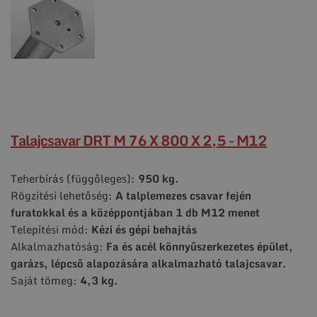
Talajcsavar DRT M 76 X 800 X 2,5 - M12
Teherbírás (függőleges):
950 kg.
Rögzítési lehetőség:
A talplemezes csavar fején
furatokkal és a középpontjában 1 db M12 menet
Telepítési mód:
Kézi és gépi behajtás
Alkalmazhatóság:
Fa és acél könnyűszerkezetes épület,
garázs, lépcső alapozására alkalmazható talajcsavar.
Saját tömeg:
4,3 kg.