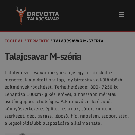
FŐOLDAL
TERMÉKEK
TALAJCSAVAR M-SZÉRIA
Talajcsavar M-széria
Talplemezes csavar melynek feje egy furatokkal és
menettel kialakított hat lap, így biztosítva a különböző
építmények rögzítését. Terhelhetősége: 300- 7250 kg
Lehajtása 100cm-ig kézi erővel, a hosszabb méretek
esetén géppel lehetséges. Alkalmazása: fa és acél
könnyűszerkezetes épület, csarnok, sátor, konténer,
szerkezet, gép, garázs, lépcső, híd, napelem, szobor, stég,
a legsokoldalúbb alapozására alkalmazható.