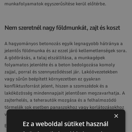
munkafolyamatok egyszerűsítése kerül előtérbe.
Nem szeretnél nagy földmunkát, zajt és koszt
A hagyományos betonozás egyik legnagyobb hátránya a
jelentős földmunka és az ezzel járó kellemetlenségek sora.
A gödörásás, a talaj elszállítása, a munkagépek
folyamatos jelenléte és a beton bedolgozása komoly
zajjal, porral és szennyeződéssel jár. Lakóövezetekben
vagy sűrűn beépített környezetben ez gyakran
konfliktusforrást jelent, hiszen a szomszédok és a
lakóközösség mindennapjait jelentősen megzavarhatja. A
zajterhelés, a teherautók mozgása és a felhalmozódó
törmelék sok esetben panaszokhoz vagy korlátozásokhoz
vezet.
×
Ez a weboldal sütiket használ
Ezzel szemben a talajcsavar telepítése tiszta, rendezett