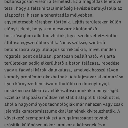
biztonságosan viselni a terhelést. Ez a megoldás lehetővé
teszi, hogy a felszíni talajminőség kevésbé befolyásolja az
alapozást, hiszen a teherátadás mélyebben,
egyenletesebb rétegben történik. Lejtős területeken külön
előnyt jelent, hogy a talajcsavarok különböző
hosszúságban alkalmazhatók, így a szerkezet vízszintbe
állítása egyszerűbbé válik. Nincs szükség szintező
betonozásra vagy utólagos korrekciókra, mivel minden
rögzítési pont önállóan, pontosan beállítható. Vízjárta
területeken pedig elkerülhető a beton felázása, repedése
vagy a fagyási károk kialakulása, amelyek hosszú távon
komoly problémát okozhatnak. A talajcsavar alkalmazása
ilyen környezetben kiszámíthatóbb eredményt nyújt,
miközben csökkenti az előkészítési munkák mennyiségét.
Ezzel az alapozási módszerrel stabil alapot biztosít ott is,
ahol a hagyományos technológiák már nehezen vagy csak
jelentős kompromisszumokkal lennének kivitelezhetők. A
következő szempontok ezt a rugalmasságot tovább
erősítik, különösen akkor, amikor a költségek és a