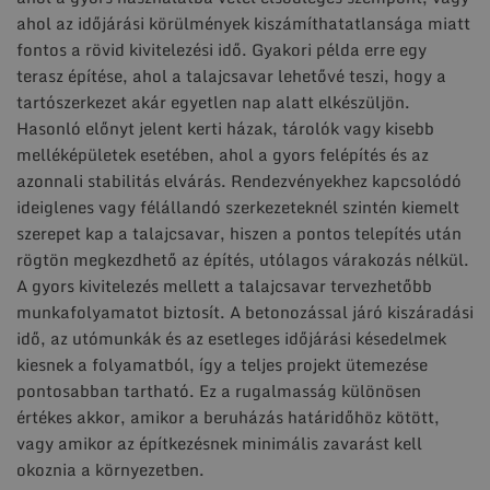
ahol az időjárási körülmények kiszámíthatatlansága miatt
fontos a rövid kivitelezési idő. Gyakori példa erre egy
terasz építése, ahol a talajcsavar lehetővé teszi, hogy a
tartószerkezet akár egyetlen nap alatt elkészüljön.
Hasonló előnyt jelent kerti házak, tárolók vagy kisebb
melléképületek esetében, ahol a gyors felépítés és az
azonnali stabilitás elvárás. Rendezvényekhez kapcsolódó
ideiglenes vagy félállandó szerkezeteknél szintén kiemelt
szerepet kap a talajcsavar, hiszen a pontos telepítés után
rögtön megkezdhető az építés, utólagos várakozás nélkül.
A gyors kivitelezés mellett a talajcsavar tervezhetőbb
munkafolyamatot biztosít. A betonozással járó kiszáradási
idő, az utómunkák és az esetleges időjárási késedelmek
kiesnek a folyamatból, így a teljes projekt ütemezése
pontosabban tartható. Ez a rugalmasság különösen
értékes akkor, amikor a beruházás határidőhöz kötött,
vagy amikor az építkezésnek minimális zavarást kell
okoznia a környezetben.