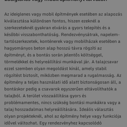
Az ideiglenes vagy mobil építmények esetében az alapozás
kiválasztása különösen fontos, hiszen ezeknél a
szerkezeteknél gyakran elvárás a gyors telepítés és a
későbbi visszabonthatóság. Rendezvénysátrak, napelem-
tartószerkezetek, konténerek vagy mobilházak esetében a
hagyományos beton alap hosszú távra rögzíti az
építményt, és a bontás során jelentős költséggel,
törmelékkel és helyreállítási munkával jár. A talajcsavar
ezzel szemben olyan megoldást kínál, amely stabil
rögzítést biztosít, miközben megmarad a rugalmasság. Az
építmény a teljes használati idő alatt biztonságosan áll, a
bontáskor pedig a csavarok egyszerűen eltávolíthatók a
talajból. A terület visszaállítása gyors és
problémamentes, nincs szükség bontási munkákra vagy a
talaj hosszadalmas helyreállítására. Ideális választás
olyan projekteknél, ahol az építmény helye vagy funkciója
idővel változhat. Egy rendezvényhez kapcsolódó