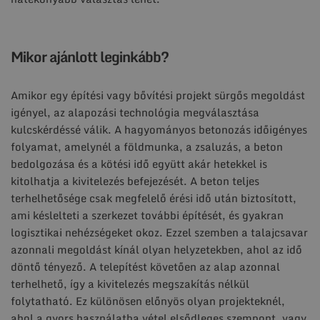
Mikor ajánlott leginkább?
Amikor egy építési vagy bővítési projekt sürgős megoldást
igényel, az alapozási technológia megválasztása
kulcskérdéssé válik. A hagyományos betonozás időigényes
folyamat, amelynél a földmunka, a zsaluzás, a beton
bedolgozása és a kötési idő együtt akár hetekkel is
kitolhatja a kivitelezés befejezését. A beton teljes
terhelhetősége csak megfelelő érési idő után biztosított,
ami késlelteti a szerkezet további építését, és gyakran
logisztikai nehézségeket okoz. Ezzel szemben a talajcsavar
azonnali megoldást kínál olyan helyzetekben, ahol az idő
döntő tényező. A telepítést követően az alap azonnal
terhelhető, így a kivitelezés megszakítás nélkül
folytatható. Ez különösen előnyös olyan projekteknél,
ahol a gyors használatba vétel elsődleges szempont, vagy