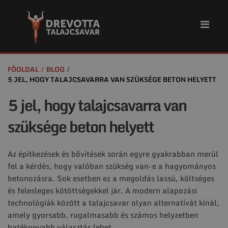
FŐOLDAL
BLOG
5 JEL, HOGY TALAJCSAVARRA VAN SZÜKSÉGE BETON HELYETT
5 jel, hogy talajcsavarra van
szüksége beton helyett
Az építkezések és bővítések során egyre gyakrabban merül
fel a kérdés, hogy valóban szükség van-e a hagyományos
betonozásra. Sok esetben ez a megoldás lassú, költséges
és felesleges kötöttségekkel jár. A modern alapozási
technológiák között a talajcsavar olyan alternatívát kínál,
amely gyorsabb, rugalmasabb és számos helyzetben
hatékonyabb választás lehet.