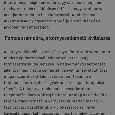
létesítmény, ideiglenes iroda vagy szezonális napelemes
rendszer esetében különösen értékes, hogy az alapozás
nem jár maradandó beavatkozással. A talajcsavar
alkalmazása így egyszerre szolgálja a stabilitást és a
jövőbeni rugalmasságot.
Fontos számodra, a környezetkímélő kivitelezés
A környezetkímélő kivitelezés egyre fontosabb szempont a
modern építkezéseknél, különösen városi vagy
természetközeli területeken. A hagyományos betonozás
jelentős mennyiségű cementet igényel, amely előállítása
magas szén-dioxid-kibocsátással jár, továbbá a
földmunka és a zsaluzás gyakran károsítja a talaj felső
rétegét. A talajcsavar minimális beavatkozással
telepíthető: nincs szükség betonra, az alap közvetlenül a
talajba csavarozható, a környezet érintetlen marad. A
talajcsavarok csökkentik a kivitelezés idejét, mivel
kevesebb gépet kell használni, nincs törmelék, a zaj- és