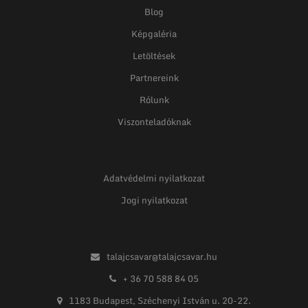
Blog
Képgaléria
Letöltések
Partnereink
Rólunk
Viszonteladóknak
Adatvédelmi nyilatkozat
Jogi nyilatkozat
talajcsavar@talajcsavar.hu
+ 36 70 588 84 05
1183 Budapest, Széchenyi István u. 20-22.