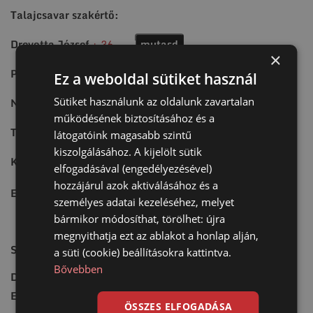
Talajcsavar szakértő:
Drevotta József
+ 36 30 946 12 43
mutasd
×
Projekt előkészítés:
Ez a weboldal sütiket használ
Sütiket használunk az oldalunk zavartalan
Nyitrai József
+ 36 70 588 84 05
mutasd
működésének biztosításához és a
Tanácsadó munkatárs:
látogatóink magasabb szintű
kiszolgálásához. A kijelölt sütik
Kursinszki György
+ 36 70 409 07 66
mutasd
elfogadásával (engedélyezésével)
hozzájárul azok aktiválásához és a
E-mail:
talajcsavar@talajcsavar.hu
mutasd
személyes adatai kezeléséhez, melyet
bármikor módosíthat, törölhet: újra
megnyithatja ezt az ablakot a honlap alján,
Statikus mérnök:
a süti (cookie) beállításokra kattintva.
Bővebben
Dr. Román Zsolt PhD
E-mail:
zsolt.roman@terravallum.hu
mutasd
ÖSSZES ELFOGADÁSA