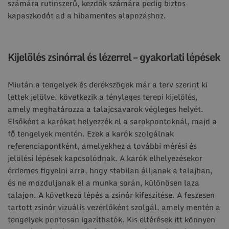
számára rutinszerű, kezdők számára pedig biztos
kapaszkodót ad a hibamentes alapozáshoz.
Kijelölés zsinórral és lézerrel – gyakorlati lépések
Miután a tengelyek és derékszögek már a terv szerint ki
lettek jelölve, következik a tényleges terepi kijelölés,
amely meghatározza a talajcsavarok végleges helyét.
Elsőként a karókat helyezzék el a sarokpontoknál, majd a
fő tengelyek mentén. Ezek a karók szolgálnak
referenciapontként, amelyekhez a további mérési és
jelölési lépések kapcsolódnak. A karók elhelyezésekor
érdemes figyelni arra, hogy stabilan álljanak a talajban,
és ne mozduljanak el a munka során, különösen laza
talajon. A következő lépés a zsinór kifeszítése. A feszesen
tartott zsinór vizuális vezérlőként szolgál, amely mentén a
tengelyek pontosan igazíthatók. Kis eltérések itt könnyen