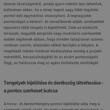
lézeres távolságmérő, amely gyors mérést tesz lehetővé,
különösen akkor, ha a terep tagolt vagy több rögzítési
pontot kell egymáshoz viszonyítani. A legnagyobb
pontosságot a kereszt- és vonallézerek adják, amelyekkel
egyszerre több tengely is kijelölhető. Ezek az eszközök
teraszok, nagyobb pergolák vagy moduláris szerkezetek
esetén segítenek abban, hogy minden talajcsavar azonos
rendszer szerint, eltolódás nélkül kerüljön a helyére. A
megfelelő mérési módszer kiválasztása mindig a projekt
méretétől, bonyolultságától és az elvárt pontosságtól
függ, ez határozza meg az egész kivitelezés minőségét.
Tengelyek kijelölése és derékszög létrehozása –
a pontos szerkezet kulcsa
A hossz- és kereszttengely pontos kijelölése adja meg a
szerkezet valódi vázát. Ha ezek a tengelyek elcsúsznak, a