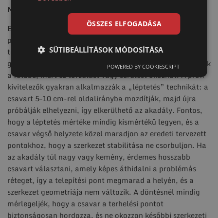
Mit tegyünk, ha akadályba ütközik a talajcsavar?
ÖSSZES ELFOGADÁSA
Előfordulhat, hogy a talajcsavar útjába akadály kerül,
például kő, gyökér, tömör agyagréteg vagy építési
SÜTIBEÁLLÍTÁSOK MÓDOSÍTÁSA
törmelék. Ilyenkor a legfontosabb, hogy a szerkezet
geometriáját ne veszélyeztessék, és a csavart ne erőltessék
POWERED BY COOKIESCRIPT
a földbe, mert ez torzulást vagy sérülést okozhat. A profi
kivitelezők gyakran alkalmazzák a „léptetés” technikát: a
csavart 5–10 cm-rel oldalirányba mozdítják, majd újra
próbálják elhelyezni, így elkerülhető az akadály. Fontos,
hogy a léptetés mértéke mindig kismértékű legyen, és a
csavar végső helyzete közel maradjon az eredeti tervezett
pontokhoz, hogy a szerkezet stabilitása ne csorbuljon. Ha
az akadály túl nagy vagy kemény, érdemes hosszabb
csavart választani, amely képes áthidalni a problémás
réteget, így a telepítési pont megmarad a helyén, és a
szerkezet geometriája nem változik. A döntésnél mindig
mérlegeljék, hogy a csavar a terhelési pontot
biztonságosan hordozza, és ne okozzon későbbi szerkezeti