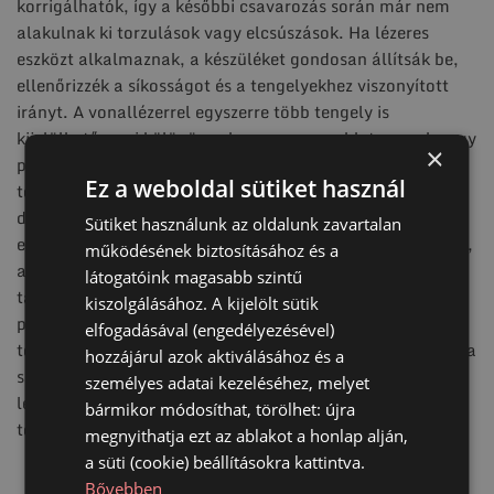
korrigálhatók, így a későbbi csavarozás során már nem
alakulnak ki torzulások vagy elcsúszások. Ha lézeres
eszközt alkalmaznak, a készüléket gondosan állítsák be,
ellenőrizzék a síkosságot és a tengelyekhez viszonyított
irányt. A vonallézerrel egyszerre több tengely is
kijelölhető, ami különösen hasznos nagyobb teraszok vagy
×
pergolák esetén, amikor több rögzítési pontnak kell
Ez a weboldal sütiket használ
tökéletesen egy síkban lennie. Miután a tengelyek és
derékszögek a terepen is pontosak, a talajcsavarok helyét
Sütiket használunk az oldalunk zavartalan
egyértelműen jelöljék meg. Ehhez használhatnak festéket,
működésének biztosításához és a
amely rövid távon jól látható, vagy tűzdelést, amely
látogatóink magasabb szintű
tartósabb és a talajra is finoman nyomja a jelölést. A
kiszolgálásához. A kijelölt sütik
pontos pozíciók kijelölése biztosítja, hogy a csavarok a
elfogadásával (engedélyezésével)
terhelési pontoknak megfelelően kerüljenek a földbe, így a
hozzájárul azok aktiválásához és a
szerkezet stabilitása a kezdetektől garantált. Ezzel a
személyes adatai kezeléséhez, melyet
lépéssel a mérés és a terepi jelölés összhangba kerül, és a
bármikor módosíthat, törölhet: újra
tényleges telepítés gördülékenyen folytatható.
megnyithatja ezt az ablakot a honlap alján,
a süti (cookie) beállításokra kattintva.
Bővebben