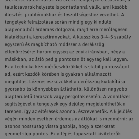
talajcsavarok helyzete is pontatlanná válik, ami később
illesztési problémákhoz és feszültségekhez vezethet. A
tengelyek felrajzolása során mindig egy kiinduló
alapvonalból érdemes dolgozni, majd erre merőlegesen
kialakítani a keresztirányokat. A klasszikus 3-4-5 szabály
egyszerű és megbízható módszer a derékszög
ellenőrzésére: három egység az egyik irányban, négy a
másikban, az átló pedig pontosan öt egység kell legyen.
Ez a technika kézi mérőeszközökkel is stabil pontosságot
ad, ezért kezdők körében is gyakran alkalmazott
megoldás. Lézeres eszközökkel a derékszög kialakítása
gyorsabb és könnyebben átlátható, különösen nagyobb
alapterületű teraszok vagy pergolák esetén. A vonallézer
segítségével a tengelyek egyidejűleg megjeleníthetők a
terepen, így az eltérések azonnal észrevehetők. A kijelölés
végén minden esetben érdemes az átlókat is megmérni: az
azonos hosszúság visszaigazolja, hogy a szerkezet
geometriája pontos. Ez a lépés tapasztalt kivitelezők