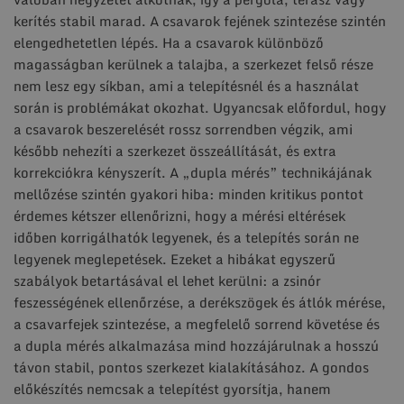
kerítés stabil marad. A csavarok fejének szintezése szintén
elengedhetetlen lépés. Ha a csavarok különböző
magasságban kerülnek a talajba, a szerkezet felső része
nem lesz egy síkban, ami a telepítésnél és a használat
során is problémákat okozhat. Ugyancsak előfordul, hogy
a csavarok beszerelését rossz sorrendben végzik, ami
később nehezíti a szerkezet összeállítását, és extra
korrekciókra kényszerít. A „dupla mérés” technikájának
mellőzése szintén gyakori hiba: minden kritikus pontot
érdemes kétszer ellenőrizni, hogy a mérési eltérések
időben korrigálhatók legyenek, és a telepítés során ne
legyenek meglepetések. Ezeket a hibákat egyszerű
szabályok betartásával el lehet kerülni: a zsinór
feszességének ellenőrzése, a derékszögek és átlók mérése,
a csavarfejek szintezése, a megfelelő sorrend követése és
a dupla mérés alkalmazása mind hozzájárulnak a hosszú
távon stabil, pontos szerkezet kialakításához. A gondos
előkészítés nemcsak a telepítést gyorsítja, hanem