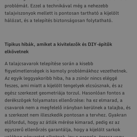
problémát. Ezzel a technikával még a nehezebb
talajviszonyok mellett is pontosan tartható a kijelölt
hálózat, és a telepítés biztonságosan folytatható.
Tipikus hibák, amiket a kivitelezők és DIY-építők
elkövetnek
A talajcsavarok telepítése során a kisebb
figyelmetlenségek is komoly problémákhoz vezethetnek.
Az egyik leggyakoribb hiba, ha a zsinór nincs eléggé
feszes, ami miatt a kijelölt tengelyek elcsúsznak, és az
egész szerkezet geometriája torzul. Hasonlóan fontos a
derékszögek folyamatos ellenőrzése: ha ez elmarad, a
csavarok nem a megfelelő irányban kerülnek a talajba, és
a szerkezet nem illeszkedik pontosan a tervhez. Gyakran
előfordul, hogy az átlók mérése kimarad, pedig ez az
egyszerű ellenőrzés garantálja, hogy a kijelölt sarkok
valóban négyzetet alkotnak, így a pergola, terasz vagy