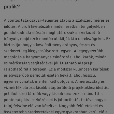
profik?
A pontos talajcsavar-telepítés alapja a szakszerű mérés és
jelölés. A profi kivitelezők minden esetben tengelyekben
gondolkodnak: először meghatározzák a szerkezet fő
irányait, majd ezek mentén alakítják ki a derékszögeket. Ez
biztosítja, hogy a kész építmény arányos, feszes és
szerkezetileg kiegyensúlyozott legyen. A legegyszerűbb
megoldás a hagyományos zsinórozás, ahol karók, zsinór
és mérőszalag segítségével jól átlátható alaprajz
rajzolható fel a terepen. Ez a módszer különösen kerítések
és egyszerűbb pergolák esetén bevált, ahol hosszú,
egyenes vonalak mentén kell dolgozni. A mérőszalag és
vízmérték párosa kisebb alapterületű projektekhez ideális,
például kerti tárolók vagy kisebb teraszok esetén. Itt a
pontosság kézi eszközökkel is jól tartható, feltéve hogy a
talaj felszíne elő van készítve. Nagyobb felületeknél és
összetettebb szerkezeteknél egyre gyakrabban kerül elő a