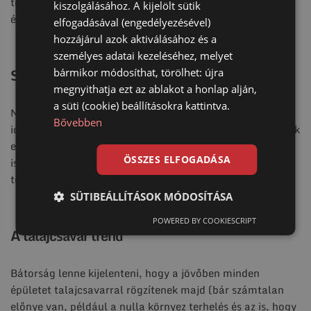
természetesen időjárás-álló is), nem vetemedik, így egy
kiszolgálásához. A kijelölt sütik
életre szóló megoldás.
elfogadásával (engedélyezésével)
hozzájárul azok aktiválásához és a
személyes adatai kezeléséhez, melyet
Stabilitás, időjárás állóság
bármikor módosíthat, törölhet: újra
megnyithatja ezt az ablakot a honlap alján,
a süti (cookie) beállításokra kattintva.
Nincs ok az aggodalomra, a talajcsavarok maximálisan
Bővebben
időjárásállók, emellett rendkívül stabilak: nem mozdulnak
el, nem deformálódnak és csavaronként 5 tonnányi súlyt
ÖSSZES ELFOGADÁSA
is könnyedén és tartósan elbírnak, de mértünk már 14
tonnát is!
SÜTIBEÁLLÍTÁSOK MÓDOSÍTÁSA
POWERED BY COOKIESCRIPT
A talajcsavar trend
Bátorság lenne kijelenteni, hogy a jövőben minden
épületet talajcsavarral rögzítenek majd (bár számtalan
előnye van, például a nulla környez terhelés és az is, hogy