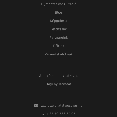
Díjmentes konzultáció
Blog
Képgaléria
Letöltések
Partnereink
Rólunk
Viszonteladóknak
Adatvédelmi nyilatkozat
Jogi nyilatkozat
talajcsavar@talajcsavar.hu
+ 36 70 588 84 05