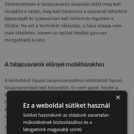
Természetesen a talajcsavaros alapozás előtt meg kell
vizsgálni a talajt, meg kell határozni a csavarok teherbíró
képességét és szakszerűen kell lefúrni és rögzíteni a
földbe. Ha ezt a technikát választja, a háza alapja nem
csak tökéletes, hanem az épület később gyorsan
mozgatható is lesz.
A talajcsavarok előnyei mobilházakhoz
A különböző típusú talajviszonyokhoz különböző típusú
talajcsavarokat kell használni. Ez nem gond, hiszen a
különböző talajcsavarokat különböző - kemény és puha -
×
talajhoz tervezték. Sőt, akár sziklába is lehet használni,
Ez a weboldal sütiket használ
előfúrással: a sziklacsavarok könnyedén lehetővé teszik a
Sütiket használunk az oldalunk zavartalan
szikla vagy köves alaphoz való rögzítést.
működésének biztosításához és a
További előny, hogy a talajcsavar korrózióálló (és
látogatóink magasabb szintű