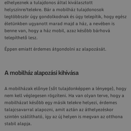
elhelyeznek a tulajdonos által kiválasztott
helyszínre/telekre. Bár a mobilház tulajdonosok
legtöbbször úgy gondolkodnak és úgy telepítik, hogy egész
életünkben ugyanott marad majd a ház, a nevében is
benne van, hogy a ház mobil, azaz később bárhová
telepíthető lesz.
Éppen emiatt érdemes átgondolni az alapozását.
A mobilház alapozási kihívása
A mobilházak előnye (sőt tulajdonképpen a lényege), hogy
nem kell véglegesen rögzíteni. Ha van olyan terve, hogy a
mobilházat később egy másik telekre helyezi, érdemes
talajcsavarral alapozni, amit aztán az áthelyezéskor
szintén szállítható, így az új helyen is megvan az otthona
stabil alapja.