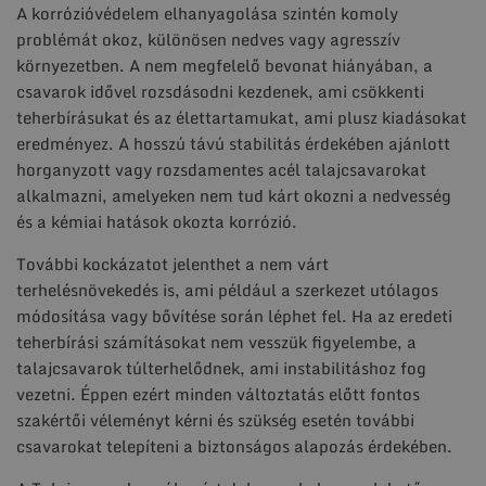
A korrózióvédelem elhanyagolása szintén komoly
problémát okoz, különösen nedves vagy agresszív
környezetben. A nem megfelelő bevonat hiányában, a
csavarok idővel rozsdásodni kezdenek, ami csökkenti
teherbírásukat és az élettartamukat, ami plusz kiadásokat
eredményez. A hosszú távú stabilitás érdekében ajánlott
horganyzott vagy rozsdamentes acél talajcsavarokat
alkalmazni, amelyeken nem tud kárt okozni a nedvesség
és a kémiai hatások okozta korrózió.
További kockázatot jelenthet a nem várt
terhelésnövekedés is, ami például a szerkezet utólagos
módosítása vagy bővítése során léphet fel. Ha az eredeti
teherbírási számításokat nem vesszük figyelembe, a
talajcsavarok túlterhelődnek, ami instabilitáshoz fog
vezetni. Éppen ezért minden változtatás előtt fontos
szakértői véleményt kérni és szükség esetén további
csavarokat telepíteni a biztonságos alapozás érdekében.