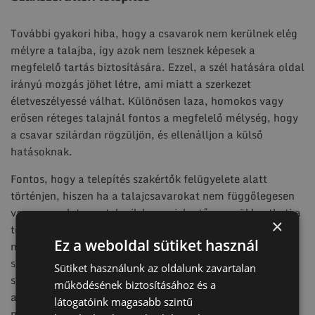
További gyakori hiba, hogy a csavarok nem kerülnek elég
mélyre a talajba, így azok nem lesznek képesek a
megfelelő tartás biztosítására. Ezzel, a szél hatására oldal
irányú mozgás jöhet létre, ami miatt a szerkezet
életveszélyessé válhat. Különösen laza, homokos vagy
erősen réteges talajnál fontos a megfelelő mélység, hogy
a csavar szilárdan rögzüljön, és ellenálljon a külső
hatásoknak.
Fontos, hogy a telepítés szakértők felügyelete alatt
történjen, hiszen ha a talajcsavarokat nem függőlegesen
vagy egyenletesen tekerik be, az jelentősen csökkentheti a
×
teherbírást. Egy rosszul beállított csavar nem osztja el
Ez a weboldal sütiket használ
megfelelően a terhelést, ami idővel kilazuláshoz és
szerkezeti instabilitáshoz vezet. Éppen ezért mindig
Sütiket használunk az oldalunk zavartalan
szükséges a megfelelő eszközök és szakértelem
működésének biztosításához és a
alkalmazása, hogy a csavar optimális szögben és
látogatóink magasabb szintű
mélységben kerüljön becsavarásra.