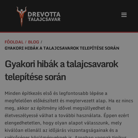
FŐOLDAL
BLOG
GYAKORI HIBÁK A TALAJCSAVAROK TELEPÍTÉSE SORÁN
Gyakori hibák a talajcsavarok
telepítése során
Minden építkezés első és legfontosabb lépése a
megfelelően előkészített és megtervezett alap. Ha ez nincs
meg, akkor az építmény idővel megsüllyedhet és
életveszélyessé válhat a további használata. Éppen ezért
elengedhetetlen, hogy olyan alapot válasszunk, mely
kiválóan ellenáll az időjárás viszontagságainak és a
szélsőséges körülményeknek is. Azonban vannak tipikus