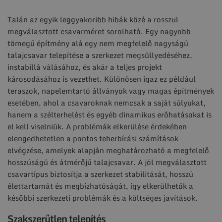
Talán az egyik leggyakoribb hibák közé a rosszul
megválasztott csavarméret sorolható. Egy nagyobb
tömegű építmény alá egy nem megfelelő nagyságú
talajcsavar telepítése a szerkezet megsüllyedéséhez,
instabillá válásához, és akár a teljes projekt
károsodásához is vezethet. Különösen igaz ez például
teraszok, napelemtartó állványok vagy magas építmények
esetében, ahol a csavaroknak nemcsak a saját súlyukat,
hanem a szélterhelést és egyéb dinamikus erőhatásokat is
el kell viselniük. A problémák elkerülése érdekében
elengedhetetlen a pontos teherbírási számítások
elvégzése, amelyek alapján meghatározható a megfelelő
hosszúságú és átmérőjű talajcsavar. A jól megválasztott
csavartípus biztosítja a szerkezet stabilitását, hosszú
élettartamát és megbízhatóságát, így elkerülhetők a
későbbi szerkezeti problémák és a költséges javítások.
Szakszerűtlen telepítés