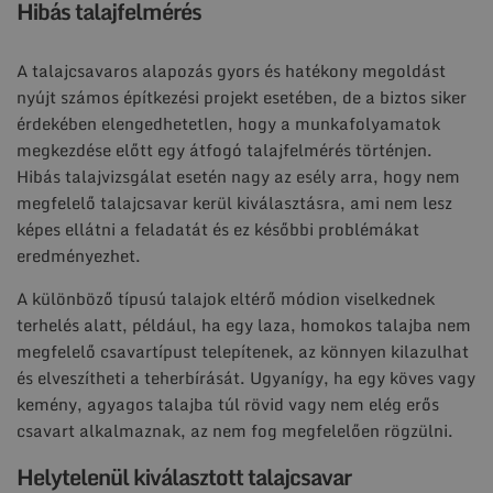
Hibás talajfelmérés
A talajcsavaros alapozás gyors és hatékony megoldást
nyújt számos építkezési projekt esetében, de a biztos siker
érdekében elengedhetetlen, hogy a munkafolyamatok
megkezdése előtt egy átfogó talajfelmérés történjen.
Hibás talajvizsgálat esetén nagy az esély arra, hogy nem
megfelelő talajcsavar kerül kiválasztásra, ami nem lesz
képes ellátni a feladatát és ez későbbi problémákat
eredményezhet.
A különböző típusú talajok eltérő módion viselkednek
terhelés alatt, például, ha egy laza, homokos talajba nem
megfelelő csavartípust telepítenek, az könnyen kilazulhat
és elveszítheti a teherbírását. Ugyanígy, ha egy köves vagy
kemény, agyagos talajba túl rövid vagy nem elég erős
csavart alkalmaznak, az nem fog megfelelően rögzülni.
Helytelenül kiválasztott talajcsavar