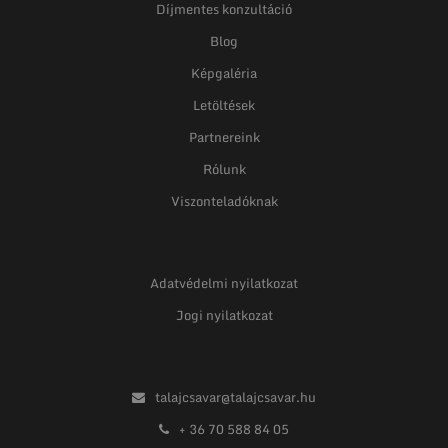
Díjmentes konzultáció
Blog
Képgaléria
Letöltések
Partnereink
Rólunk
Viszonteladóknak
Adatvédelmi nyilatkozat
Jogi nyilatkozat
talajcsavar@talajcsavar.hu
+ 36 70 588 84 05