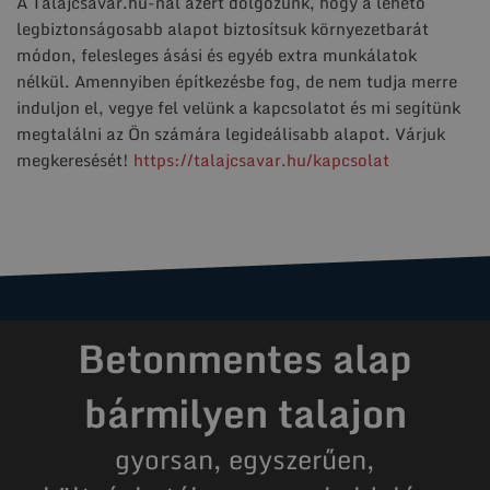
A Talajcsavar.hu-nál azért dolgozunk, hogy a lehető
legbiztonságosabb alapot biztosítsuk környezetbarát
módon, felesleges ásási és egyéb extra munkálatok
nélkül. Amennyiben építkezésbe fog, de nem tudja merre
induljon el, vegye fel velünk a kapcsolatot és mi segítünk
megtalálni az Ön számára legideálisabb alapot. Várjuk
megkeresését!
https://talajcsavar.hu/kapcsolat
Betonmentes alap
bármilyen talajon
gyorsan, egyszerűen,