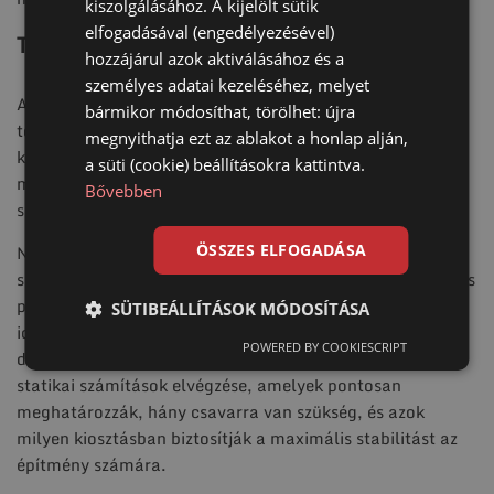
kiszolgálásához. A kijelölt sütik
elfogadásával (engedélyezésével)
Tervezés és utólagos gondozás
hozzájárul azok aktiválásához és a
személyes adatai kezeléséhez, melyet
A talajcsavaros alapozás hatékonysága a megfelelő
bármikor módosíthat, törölhet: újra
telepítés mellett, az előzetes tervezéstől és az utólagos
megnyithatja ezt az ablakot a honlap alján,
karbantartástól is függ. Ha az egyes elemek nem a
a süti (cookie) beállításokra kattintva.
megfelelő módon kerülnek elhelyezésre, az komoly
Bővebben
szerkezeti problémákhoz vezethet.
Nagy hiba, hogy spórolás céljából nem alkalmaznak
ÖSSZES ELFOGADÁSA
szükséges számú talajcsavart az építkezésnél. Ha bizonyos
pontokon túl nagy, máshol pedig túl kicsi a terhelés, az
SÜTIBEÁLLÍTÁSOK MÓDOSÍTÁSA
idővel egyensúlyvesztéshez, süllyedéshez vagy akár
POWERED BY COOKIESCRIPT
deformációhoz is vezethet. Éppen ezért elengedhetetlen a
statikai számítások elvégzése, amelyek pontosan
meghatározzák, hány csavarra van szükség, és azok
milyen kiosztásban biztosítják a maximális stabilitást az
építmény számára.