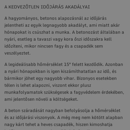
A KEDVEZŐTLEN IDŐJÁRÁS AKADÁLYAI
A hagyományos, betonos alapozásnál az időjárás
jelentheti az egyik legnagyobb akadályt, ami miatt akár
hónapokat is csúszhat a munka. A betonozást általában a
nyári, esetleg a tavaszi vagy kora őszi időszakra kell
időzíteni, mikor nincsen fagy és a csapadék sem
veszélyeztet.
A legideálisabb hőmérséklet 15° felett kezdődik. Azonban
a nyári hónapokban is igen kiszámíthatatlan az idő, és
bármikor jöhet egy nagyobb vihar. Bizonyos esetekben
télen is lehet alapozni, viszont ekkor plusz
munkafolyamatok szükségesek a fagyvédelem érdekében,
ami jelentősen növeli a költségeket.
A beton száradását nagyban befolyásolja a hőmérséklet
és az időjárási viszonyok. A még meg nem kötött alapban
nagy kárt tehet a heves csapadék, hiszen kimoshatja