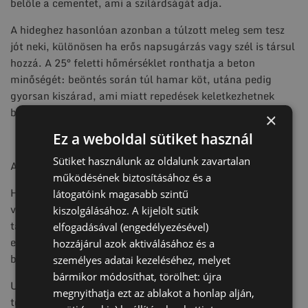
belőle a cementet, ami a szilárdságát adja.
A hideghez hasonlóan azonban a túlzott meleg sem tesz
jót neki, különösen ha erős napsugárzás vagy szél is társul
hozzá. A 25° feletti hőmérséklet ronthatja a beton
minőségét: beöntés során túl hamar köt, utána pedig
gyorsan kiszárad, ami miatt repedések keletkezhetnek
benne.
×
Ez a weboldal sütiket használ
Sütiket használunk az oldalunk zavartalan
ALAPOZÁS BÁRMIKOR, TALAJCSAVARRAL
működésének biztosításához és a
Ha nem szeretnénk, hogy hónapokat csússzon a munka,
látogatóink magasabb szintű
vagy problémák lépjenek fel a száradás során, érdemes a
kiszolgálásához. A kijelölt sütik
talajcsavaros módszert választani. A talajcsavarok az év
elfogadásával (engedélyezésével)
egészében telepíthetők: sem a csapadék, sem a fagy nem
hozzájárul azok aktiválásához és a
befolyásolja stabilitásukat.
személyes adatai kezeléséhez, melyet
bármikor módosíthat, törölhet: újra
Ugyanolyan megbízhatóak, mint a beton, viszont az idő
megnyithatja ezt az ablakot a honlap alján,
töredéke alatt telepíthetők és azonnal terhelhetők. A téli