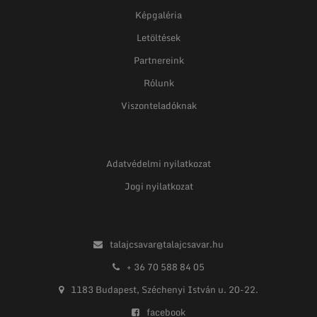
Képgaléria
Letöltések
Partnereink
Rólunk
Viszonteladóknak
Adatvédelmi nyilatkozat
Jogi nyilatkozat
talajcsavar@talajcsavar.hu
+ 36 70 588 84 05
1183 Budapest, Széchenyi István u. 20-22.
facebook