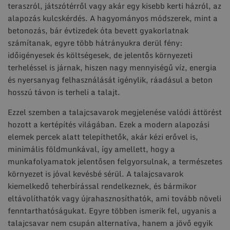
teraszról, játszótérről vagy akár egy kisebb kerti házról, az
alapozás kulcskérdés. A hagyományos módszerek, mint a
betonozás, bár évtizedek óta bevett gyakorlatnak
számítanak, egyre több hátrányukra derül fény:
időigényesek és költségesek, de jelentős környezeti
terheléssel is járnak, hiszen nagy mennyiségű víz, energia
és nyersanyag felhasználását igénylik, ráadásul a beton
hosszú távon is terheli a talajt.
Ezzel szemben a talajcsavarok megjelenése valódi áttörést
hozott a kertépítés világában. Ezek a modern alapozási
elemek percek alatt telepíthetők, akár kézi erővel is,
minimális földmunkával, így amellett, hogy a
munkafolyamatok jelentősen felgyorsulnak, a természetes
környezet is jóval kevésbé sérül. A talajcsavarok
kiemelkedő teherbírással rendelkeznek, és bármikor
eltávolíthatók vagy újrahasznosíthatók, ami tovább növeli
fenntarthatóságukat. Egyre többen ismerik fel, ugyanis a
talajcsavar nem csupán alternatíva, hanem a jövő egyik