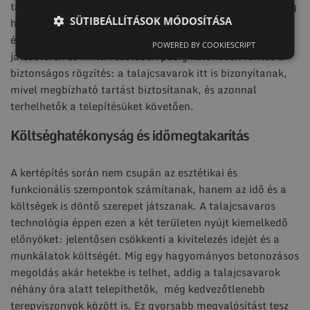
talajcsavarok különösen praktikusak, hiszen nincs szükség
SÜTIBEÁLLÍTÁSOK MÓDOSÍTÁSA
hosszas előkészületekre vagy nehéz gépekre, mégis tartós
és stabil alapot nyújtanak. A gyermekek számára készült
POWERED BY COOKIESCRIPT
játszóterek és hinták esetében pedig különösen fontos a
biztonságos rögzítés: a talajcsavarok itt is bizonyítanak,
mivel megbízható tartást biztosítanak, és azonnal
terhelhetők a telepítésüket követően.
Költséghatékonyság és időmegtakarítás
A kertépítés során nem csupán az esztétikai és
funkcionális szempontok számítanak, hanem az idő és a
költségek is döntő szerepet játszanak. A talajcsavaros
technológia éppen ezen a két területen nyújt kiemelkedő
előnyöket: jelentősen csökkenti a kivitelezés idejét és a
munkálatok költségét. Míg egy hagyományos betonozásos
megoldás akár hetekbe is telhet, addig a talajcsavarok
néhány óra alatt telepíthetők, még kedvezőtlenebb
terepviszonyok között is. Ez gyorsabb megvalósítást tesz