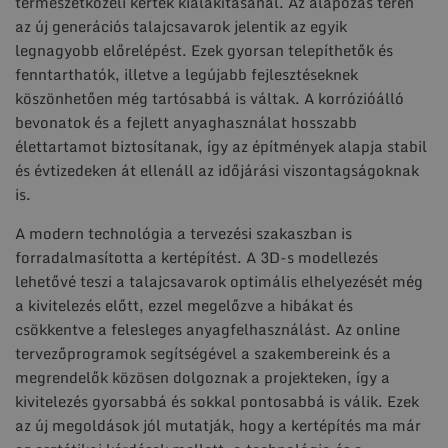
természetközeli kertek kialakításánál. Az alapozás terén
az új generációs talajcsavarok jelentik az egyik
legnagyobb előrelépést. Ezek gyorsan telepíthetők és
fenntarthatók, illetve a legújabb fejlesztéseknek
köszönhetően még tartósabbá is váltak. A korrózióálló
bevonatok és a fejlett anyaghasználat hosszabb
élettartamot biztosítanak, így az építmények alapja stabil
és évtizedeken át ellenáll az időjárási viszontagságoknak
is.
A modern technológia a tervezési szakaszban is
forradalmasította a kertépítést. A 3D-s modellezés
lehetővé teszi a talajcsavarok optimális elhelyezését még
a kivitelezés előtt, ezzel megelőzve a hibákat és
csökkentve a felesleges anyagfelhasználást. Az online
tervezőprogramok segítségével a szakembereink és a
megrendelők közösen dolgoznak a projekteken, így a
kivitelezés gyorsabbá és sokkal pontosabbá is válik. Ezek
az új megoldások jól mutatják, hogy a kertépítés ma már