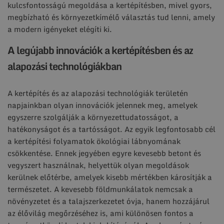
kulcsfontosságú megoldása a kertépítésben, mivel gyors,
megbízható és környezetkímélő választás tud lenni, amely
a modern igényeket elégíti ki.
A legújabb innovációk a kertépítésben és az
alapozási technológiákban
A kertépítés és az alapozási technológiák területén
napjainkban olyan innovációk jelennek meg, amelyek
egyszerre szolgálják a környezettudatosságot, a
hatékonyságot és a tartósságot. Az egyik legfontosabb cél
a kertépítési folyamatok ökológiai lábnyomának
csökkentése. Ennek jegyében egyre kevesebb betont és
vegyszert használnak, helyettük olyan megoldások
kerülnek előtérbe, amelyek kisebb mértékben károsítják a
természetet. A kevesebb földmunkálatok nemcsak a
növényzetet és a talajszerkezetet óvja, hanem hozzájárul
az élővilág megőrzéséhez is, ami különösen fontos a