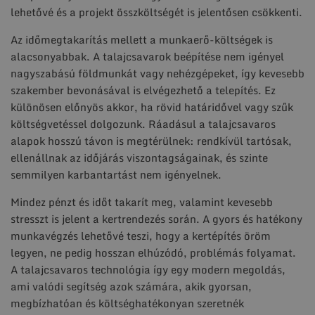
lehetővé és a projekt összköltségét is jelentősen csökkenti.
Az időmegtakarítás mellett a munkaerő-költségek is
alacsonyabbak. A talajcsavarok beépítése nem igényel
nagyszabású földmunkát vagy nehézgépeket, így kevesebb
szakember bevonásával is elvégezhető a telepítés. Ez
különösen előnyös akkor, ha rövid határidővel vagy szűk
költségvetéssel dolgozunk. Ráadásul a talajcsavaros
alapok hosszú távon is megtérülnek: rendkívül tartósak,
ellenállnak az időjárás viszontagságainak, és szinte
semmilyen karbantartást nem igényelnek.
Mindez pénzt és időt takarít meg, valamint kevesebb
stresszt is jelent a kertrendezés során. A gyors és hatékony
munkavégzés lehetővé teszi, hogy a kertépítés öröm
legyen, ne pedig hosszan elhúzódó, problémás folyamat.
A talajcsavaros technológia így egy modern megoldás,
ami valódi segítség azok számára, akik gyorsan,
megbízhatóan és költséghatékonyan szeretnék