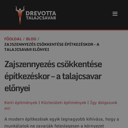
FŐOLDAL
BLOG
ZAJSZENNYEZÉS CSÖKKENTÉSE ÉPÍTKEZÉSKOR – A
TALAJCSAVAR ELŐNYEI
Zajszennyezés csökkentése
építkezéskor – a talajcsavar
előnyei
Kerti építmények
|
Közterületi építmények
|
Így dolgozunk
mi!
A modern építkezések egyik legnagyobb kihívása, hogy a
munkálatok ne zavarják feleslegesen a környezet