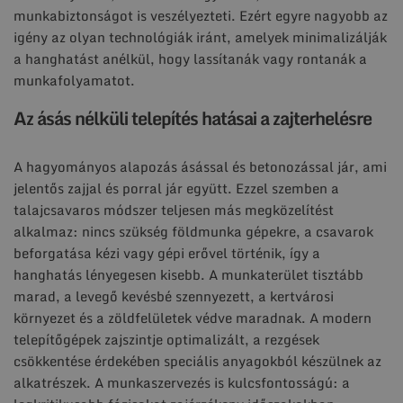
munkabiztonságot is veszélyezteti. Ezért egyre nagyobb az
igény az olyan technológiák iránt, amelyek minimalizálják
a hanghatást anélkül, hogy lassítanák vagy rontanák a
munkafolyamatot.
Az ásás nélküli telepítés hatásai a zajterhelésre
A hagyományos alapozás ásással és betonozással jár, ami
jelentős zajjal és porral jár együtt. Ezzel szemben a
talajcsavaros módszer teljesen más megközelítést
alkalmaz: nincs szükség földmunka gépekre, a csavarok
beforgatása kézi vagy gépi erővel történik, így a
hanghatás lényegesen kisebb. A munkaterület tisztább
marad, a levegő kevésbé szennyezett, a kertvárosi
környezet és a zöldfelületek védve maradnak. A modern
telepítőgépek zajszintje optimalizált, a rezgések
csökkentése érdekében speciális anyagokból készülnek az
alkatrészek. A munkaszervezés is kulcsfontosságú: a