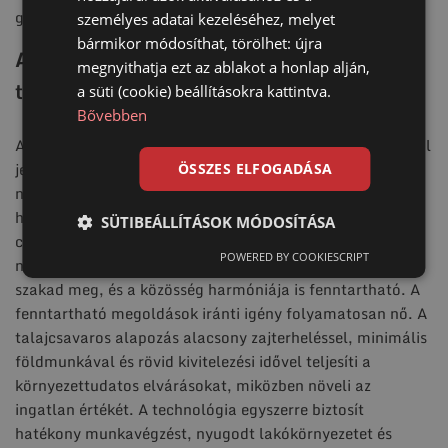
gyors és hatékony marad.
személyes adatai kezeléséhez, melyet
bármikor módosíthat, törölhet: újra
A zajterhelés csökkentésének gazdasági és
megnyithatja ezt az ablakot a honlap alján,
társadalmi előnyei
a süti (cookie) beállításokra kattintva.
Bővebben
A zaj csökkentése nemcsak környezetvédelmi szempontból
jelent előnyt, hanem a projekt költséghatékonyságát is
ÖSSZES ELFOGADÁSA
növeli. A csendesebb munkafolyamatok gyorsabb
haladást tesznek lehetővé, kevesebb megszakítással,
SÜTIBEÁLLÍTÁSOK MÓDOSÍTÁSA
csökkentve az idő- és munkaerőköltséget. A lakók
POWERED BY COOKIESCRIPT
nyugalma megőrizhető, így a mindennapi élet kevésbé
szakad meg, és a közösség harmóniája is fenntartható. A
fenntartható megoldások iránti igény folyamatosan nő. A
talajcsavaros alapozás alacsony zajterheléssel, minimális
földmunkával és rövid kivitelezési idővel teljesíti a
környezettudatos elvárásokat, miközben növeli az
ingatlan értékét. A technológia egyszerre biztosít
hatékony munkavégzést, nyugodt lakókörnyezetet és