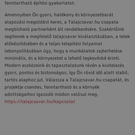
fenntartható építési gyakorlatot.
Amennyiben Ön gyors, hatékony és környezetbarát
alapozási megoldást keres, a Talajcsavar.hu csapata
megbízható partnerként áll rendelkezésére. Szakértőink
segítenek a megfelelő talajcsavar kiválasztásában, a telek
előkészítésében és a teljes telepítési folyamat
lebonyolításában úgy, hogy a munkálatok zajterhelése
minimális, és a környezetet a lehető legkevésbé érinti.
Modern eszközeink és tapasztalatunk révén a kivitelezés
gyors, pontos és biztonságos, így Ön rövid idő alatt stabil,
tartós alaphoz jut. Válassza a Talajcsavar.hu csapatát, és
projektje csendes, fenntartható és a környék
adottságaihoz igazodó módon valósul meg.
https://talajcsavar.hu/kapcsolat