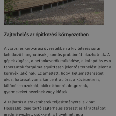
Zajterhelés az építkezési környezetben
A városi és kertvárosi övezetekben a kivitelezés során
keletkező hanghatások jelentős problémát okozhatnak. A
gépek zúgása, a betonkeverők működése, a kalapálás és a
teherautók forgalma együttesen jelentős terhelést jelent a
környék lakóinak. Ez amellett, hogy kellemetlenséget
okoz, hatással van a koncentrációra, a közérzetre is,
különösen azoknál, akik otthonról dolgoznak,
gyermekeket nevelnek vagy idősek.
A zajhatás a szakemberek teljesítményére is kihat.
Hosszabb ideig tartó zajterhelés stresszt és fáradtságot
eredményezhet, csökkenti a figyelmet, és a