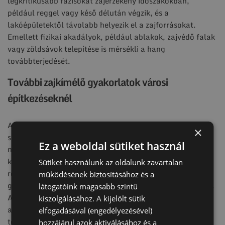
legkritikusabb fázisokat zajérzékeny időszakokban,
például reggel vagy késő délután végzik, és a
lakóépületektől távolabb helyezik el a zajforrásokat.
Emellett fizikai akadályok, például ablakok, zajvédő falak
vagy zöldsávok telepítése is mérsékli a hang
továbbterjedését.
További zajkímélő gyakorlatok városi
építkezéseknél
A kivitelezők feladata mellett a lakók tájékoztatása is
×
segíti a békés együttélést. Az előzetes információk arról,
Ez a weboldal sütiket használ
mikor és milyen munkák zajlanak, lehetővé teszik, hogy a
környék lakói előre tervezzenek. A zajszint-monitorozó
Sütiket használunk az oldalunk zavartalan
rendszer használata folyamatos ellenőrzést biztosít, így
működésének biztosításához és a
gyorsan lehet beavatkozni, ha a hangszint megemelkedik.
látogatóink magasabb szintű
A talajcsavaros technológia alkalmazása mellett
kiszolgálásához. A kijelölt sütik
alternatív alapozási módszerek és modern eszközök
elfogadásával (engedélyezésével)
tovább csökkentik a hanghatást, miközben a kivitelezés
hozzájárul azok aktiválásához és a