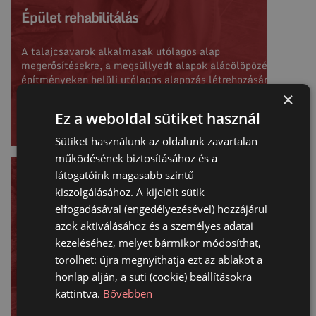
Épület rehabilitálás
A talajcsavarok alkalmasak utólagos alap
megerősítésekre, a megsüllyedt alapok alácölöpözésére,
építményeken belüli utólagos alapozás létrehozására.
×
Bővebben
Ez a weboldal sütiket használ
Sütiket használunk az oldalunk zavartalan
működésének biztosításához és a
látogatóink magasabb szintű
Extrém építések
kiszolgálásához. A kijelölt sütik
elfogadásával (engedélyezésével) hozzájárul
A talajcsavaros technológia egyik előnye kézi gépeinkkel,
azok aktiválásához és a személyes adatai
hogy olyan helyeken is tudunk biztonságos alapot
kezeléséhez, melyet bármikor módosíthat,
készíteni, ahova a hagyományos munkagépek nem tudnak
törölhet: újra megnyithatja ezt az ablakot a
eljutni...
honlap alján, a süti (cookie) beállításokra
Bővebben
kattintva.
Bővebben