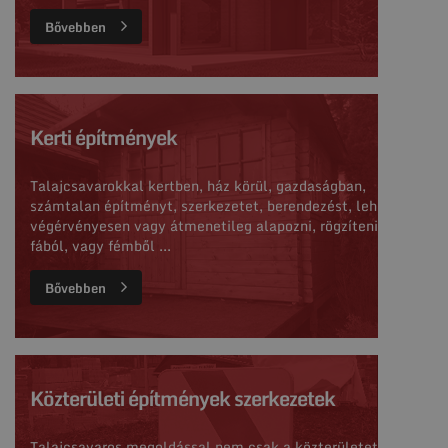
Bővebben
Kerti építmények
Talajcsavarokkal kertben, ház körül, gazdaságban,
számtalan építményt, szerkezetet, berendezést, lehet
végérvényesen vagy átmenetileg alapozni, rögzíteni Pl:
fából, vagy fémből ...
Bővebben
Közterületi építmények szerkezetek
Talajcsavaros megoldással nem csak a közterületet a