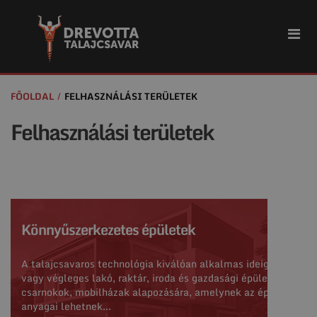
FŐOLDAL
FELHASZNÁLÁSI TERÜLETEK
Felhasználási területek
Könnyűszerkezetes épületek
A talajcsavaros technológia kiválóan alkalmas ideiglenes
vagy végleges lakó, raktár, iroda és gazdasági épületek,
csarnokok, mobilházak alapozására, amelynek az építő
anyagai lehetnek...