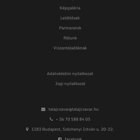
Képgaléria
Letöltések
Partnereink
Rólunk
Viszonteladóknak
Adatvédelmi nyilatkozat
Jogi nyilatkozat
talajcsavar@talajcsavar.hu
+ 36 70 588 84 05
1183 Budapest, Széchenyi István u. 20-22.
facebook