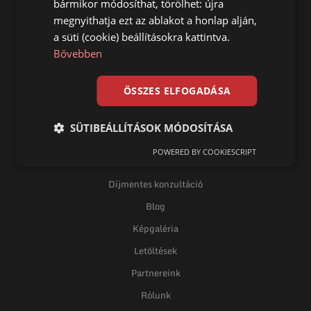
bármikor módosíthat, törölhet: újra
Főoldal
megnyithatja ezt az ablakot a honlap alján,
a süti (cookie) beállításokra kattintva.
Talajcsavar
Bővebben
Termékek
Telepítés
ÖSSZES ELFOGADÁSA
Referencia
Kapcsolat
SÜTIBEÁLLÍTÁSOK MÓDOSÍTÁSA
POWERED BY COOKIESCRIPT
Díjmentes konzultáció
Blog
Képgaléria
Letöltések
Partnereink
Rólunk