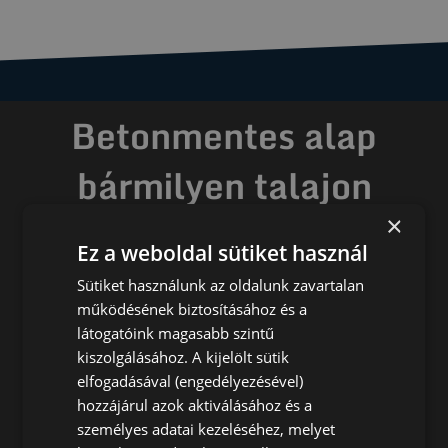
Betonmentes alap
bármilyen talajon
gyorsan, egyszerűen,
×
Ez a weboldal sütiket használ
költséghatékonyan, sokoldalúan
Sütiket használunk az oldalunk zavartalan
működésének biztosításához és a
Tudja meg most hogyan
látogatóink magasabb szintű
kiszolgálásához. A kijelölt sütik
elfogadásával (engedélyezésével)
hozzájárul azok aktiválásához és a
személyes adatai kezeléséhez, melyet