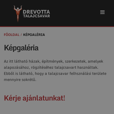
FŐOLDAL
KÉPGALÉRIA
Képgaléria
Az itt látható házak, építmények, szerkezetek, amelyek
alapozásához, rögzítéséhez talajcsavart használtak.
Ebből is látható, hogy a talajcsavar felhsználási területe
mennyire sokrétű.
Kérje ajánlatunkat!