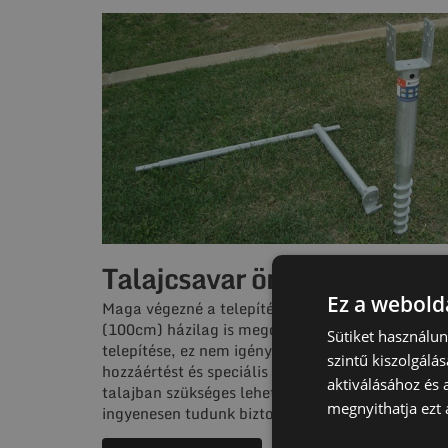
Talajcsavar önerős telepíté
Ez a webolda
Maga végezné a telepítést? Kisebb csavarhosszi
(100cm) házilag is megoldható a talajcsavarok
Sütiket használu
telepítése, ez nem igényel különösebb szakipari
szintű kiszolgálás
hozzáértést és speciális gépet. Előfúrás kemény
aktiválásához és 
talajban szükséges lehet. Kézi behajtó szerszám
megnyithatja ezt a
ingyenesen tudunk biztosítani.