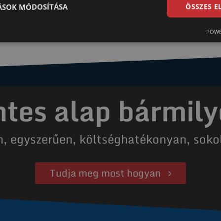
Bővebben
TÁSOK MÓDOSÍTÁSA
ÖSSZES 
POWE
es alap bármily
n, egyszerűen, költséghatékonyan, soko
Tudja meg most hogyan