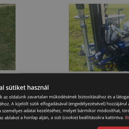
se
Szakemberre bízn
l sütiket használ
g
nk az oldalunk zavartalan működésének biztosításához és a látog
ához. A kijelölt sütik elfogadásával (engedélyezésével) hozzájárul
a személyes adatai kezeléséhez, melyet bármikor módosíthat, törö
ot
z ablakot a honlap alján, a süti (cookie) beállításokra kattintva.
B