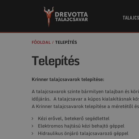
TALAJCS
FŐOLDAL
TELEPÍTÉS
Telepítés
Krinner talajcsavarok telepítése:
A talajcsavarok szinte bármilyen talajban és kör
időjárás. A talajcsavar a kúpos kialakításnak k
A Krinner talajcsavarok telepítése a méretétől és
Kézi erővel, betekerő segédlettel
Elektromos hajtású kézi behajtó géppel
Hidraulikus önjáró talajcsavarozó géppel