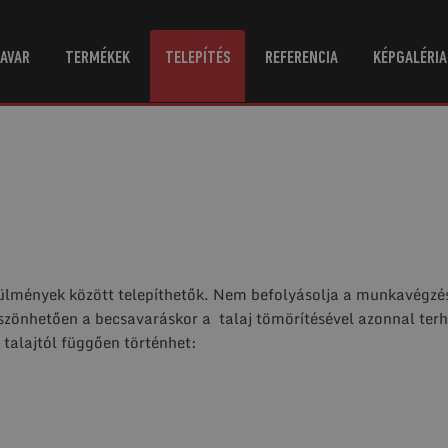
AVAR
TERMÉKEK
TELEPÍTÉS
REFERENCIA
KÉPGALÉRIA
ülmények között telepíthetők. Nem befolyásolja a munkavégzést a
öszönhetően a becsavaráskor a talaj tömörítésével azonnal terh
 talajtól függően történhet: