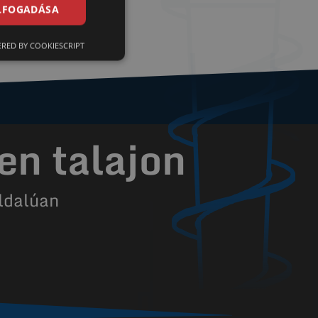
ELFOGADÁSA
RED BY COOKIESCRIPT
en talajon
ldalúan