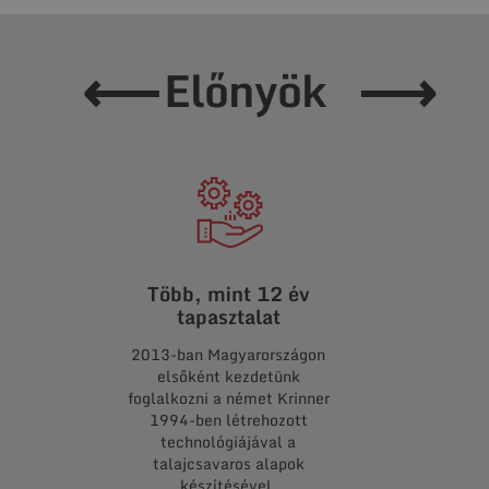
⟵
⟶
Előnyök
Több, mint 12 év
Több, m
tapasztalat
pro
2013-ban Magyarországon
A kis kerti
elsőként kezdetünk
kezdve a töb
foglalkozni a német Krinner
Honka gere
1994-ben létrehozott
keresztül a l
technológiájával a
építményekig
talajcsavaros alapok
már talajc
készítésével.