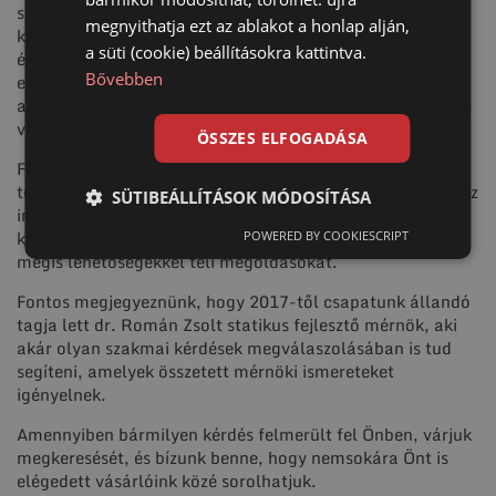
szükség. A talajcsavar a környezet károsítása nélkül,
megnyithatja ezt az ablakot a honlap alján,
könnyen elbontható, újra felhasználható, ezért az
a süti (cookie) beállításokra kattintva.
építőipar számos területén alkalmazható alapozó
Bővebben
elemként. Ráadásul olyan esetekben is remek megoldás,
amikor a betonnal való alapozás nem lehetséges, például
vizes, nedves területeken.
ÖSSZES ELFOGADÁSA
Fő célunk, hogy ügyfeleinknek hatékony és megbízható
technológiával segítsünk projektjeik megvalósításában. Az
SÜTIBEÁLLÍTÁSOK MÓDOSÍTÁSA
innováció és a minőség iránti elkötelezettségünknek
köszönhetően lehetővé tesszük számukra a megbízható,
POWERED BY COOKIESCRIPT
mégis lehetőségekkel teli megoldásokat.
Fontos megjegyeznünk, hogy 2017-től csapatunk állandó
tagja lett dr. Román Zsolt statikus fejlesztő mérnök, aki
akár olyan szakmai kérdések megválaszolásában is tud
segíteni, amelyek összetett mérnöki ismereteket
igényelnek.
Amennyiben bármilyen kérdés felmerült fel Önben, várjuk
megkeresését, és bízunk benne, hogy nemsokára Önt is
elégedett vásárlóink közé sorolhatjuk.