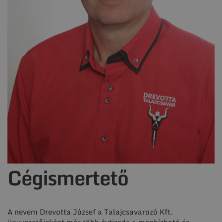
Cégismertető
A nevem Drevotta József a Talajcsavarozó Kft.
ügyvezetőjeként már több évtizede a megbízható és