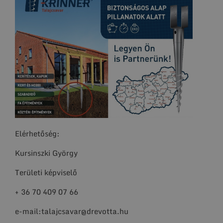
Elérhetőség:
Kursinszki György
Területi képviselő
+ 36 70 409 07 66
e-mail:talajcsavar@drevotta.hu