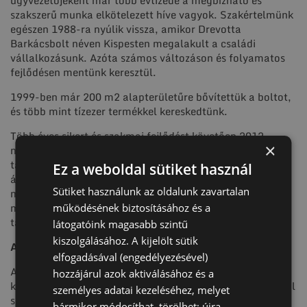
szakszerű munka elkötelezett híve vagyok. Szakértelmünk
egészen 1988-ra nyúlik vissza, amikor Drevotta
Barkácsbolt néven Kispesten megalakult a családi
vállalkozásunk. Azóta számos változáson és folyamatos
fejlődésen mentünk keresztül.
1999-ben már 200 m2 alapterületűre bővítettük a boltot,
és több mint tízezer termékkel kereskedtünk.
Több éves sikert és szakmai fejlődést követően 2012
×
novemberében megkezdtük a Krinner
talajcsavarok magyarországi forgalmazását. 2013
Ez a weboldal sütiket használ
áprilisától a Krinner Expert hivatalos
Sütiket használunk az oldalunk zavartalan
magyarországi disztribútorai lettünk, aminek keretében
már nem csak forgalmazzuk, hanem telepítjük is a
működésének biztosításához és a
talajcsavarokat Magyarországon.
látogatóink magasabb szintű
kiszolgálásához. A kijelölt sütik
A talajcsavarokról
elfogadásával (engedélyezésével)
A talajcsavar nem csupán egy alternatíva, hanem teljes
hozzájárul azok aktiválásához és a
körű megoldást jelent. Felhasználási lehetőségei rendkívül
személyes adatai kezeléséhez, melyet
sokrétűek, akár ideiglenes, akár végleges megoldásra van
bármikor módosíthat, törölhet: újra