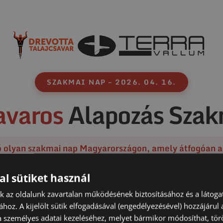
SZAKMAI NAP – 2026. 04. 16.
avaros
Alapozás Szak
ő olyan szakmai nap Magyarországon, amely átfogóan a
 kivitelezési kérdéseire fókuszál, kifejezetten tervezők,
pítéssel foglalkozó kivitelezők számára.
al sütiket használ
nk az oldalunk zavartalan működésének biztosításához és a látog
zól, akik biztos alapokra szeretnék helyezni a döntése
ához. A kijelölt sütik elfogadásával (engedélyezésével) hozzájárul
ezési tapasztalatok kerülnek bemutatásra, konkrét péld
a személyes adatai kezeléséhez, melyet bármikor módosíthat, törö