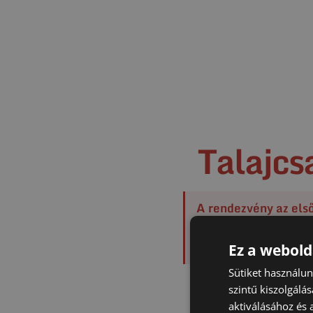
Talajcs
A rendezvény az els
alapozás tervezési és
könnyűszerkezetes é
Ez a webold
Sütiket használu
Az esemény azoknak s
szintű kiszolgálás
valódi kivitel
aktiválásához és 