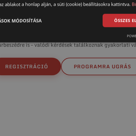
z ablakot a honlap alján, a süti (cookie) beállításokra kattintva.
B
mutatón követhetik végig a talajcsavaros alapozás folya
nyek között válnak érthetővé, a felmerülő kérdésekre a
TÁSOK MÓDOSÍTÁSA
ÖSSZES 
érkezik.
ervezési és a kivitelezési kérdéskör. Az esemény lehető
POWE
rbeszédre is – valódi kérdések találkoznak gyakorlati v
REGISZTRÁCIÓ
PROGRAMRA UGRÁS