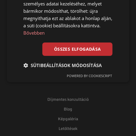
személyes adatai kezeléséhez, melyet
bármikor módosíthat, törölhet: újra
megnyithatja ezt az ablakot a honlap alján,
a süti (cookie) beállításokra kattintva.
Főoldal
Bővebben
Talajcsavar
Termékek
ÖSSZES ELFOGADÁSA
Telepítés
Referencia
SÜTIBEÁLLÍTÁSOK MÓDOSÍTÁSA
Kapcsolat
POWERED BY COOKIESCRIPT
Díjmentes konzultáció
Blog
Képgaléria
Letöltések