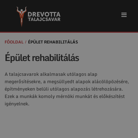
FŐOLDAL
ÉPÜLET REHABILITÁLÁS
Épület rehabilitálás
A talajcsavarok alkalmasak utólagos alap
megerősítésekre, a megsüllyedt alapok alácölöpözésére,
építményeken belüli utólagos alapozás létrehozására.
Ezek a munkák komoly mérnöki munkát és előkészítést
igényelnek.