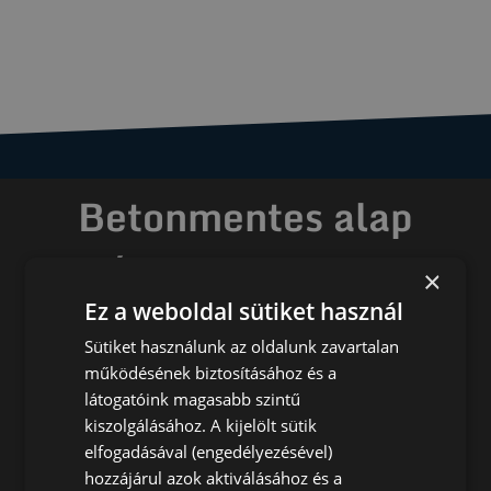
Betonmentes alap
bármilyen talajon
×
Ez a weboldal sütiket használ
gyorsan, egyszerűen,
költséghatékonyan, sokoldalúan
Sütiket használunk az oldalunk zavartalan
működésének biztosításához és a
látogatóink magasabb szintű
Tudja meg most hogyan
kiszolgálásához. A kijelölt sütik
elfogadásával (engedélyezésével)
hozzájárul azok aktiválásához és a