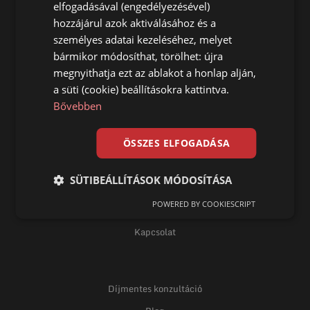
elfogadásával (engedélyezésével)
Tudja meg most hogyan
hozzájárul azok aktiválásához és a
személyes adatai kezeléséhez, melyet
bármikor módosíthat, törölhet: újra
megnyithatja ezt az ablakot a honlap alján,
a süti (cookie) beállításokra kattintva.
Bővebben
Főoldal
Talajcsavar
ÖSSZES ELFOGADÁSA
Termékek
SÜTIBEÁLLÍTÁSOK MÓDOSÍTÁSA
Telepítés
POWERED BY COOKIESCRIPT
Referencia
Kapcsolat
Díjmentes konzultáció