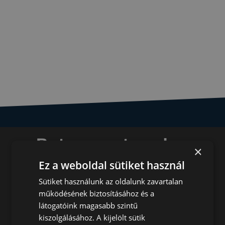
Betonmentes alap
×
bármilyen talajon
Ez a weboldal sütiket használ
Sütiket használunk az oldalunk zavartalan
gyorsan, egyszerűen,
működésének biztosításához és a
költséghatékonyan, sokoldalúan
látogatóink magasabb szintű
kiszolgálásához. A kijelölt sütik