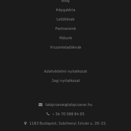
Blog
Képgaléria
Letöltések
Partnereink
Rólunk
Viszonteladóknak
Adatvédelmi nyilatkozat
Jogi nyilatkozat
talajcsavar@talajcsavar.hu
+ 36 70 588 84 05
1183 Budapest, Széchenyi István u. 20-22.