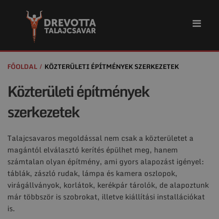
FŐOLDAL
KÖZTERÜLETI ÉPÍTMÉNYEK SZERKEZETEK
Közterületi építmények
szerkezetek
Talajcsavaros megoldással nem csak a közterületet a
magántól elválasztó kerítés épülhet meg, hanem
számtalan olyan építmény, ami gyors alapozást igényel:
táblák, zászló rudak, lámpa és kamera oszlopok,
virágállványok, korlátok, kerékpár tárolók, de alapoztunk
már többször is szobrokat, illetve kiállítási installációkat
is.