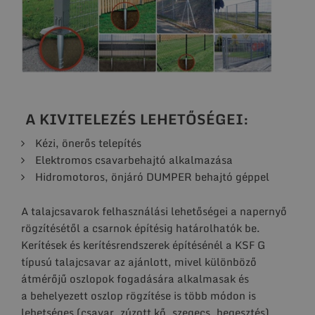
A KIVITELEZÉS LEHETŐSÉGEI:
Kézi, önerős telepítés
Elektromos csavarbehajtó alkalmazása
Hidromotoros, önjáró DUMPER behajtó géppel
A talajcsavarok felhasználási lehetőségei a napernyő
rögzítésétől a csarnok építésig határolhatók be.
Kerítések és kerítésrendszerek építésénél a KSF G
típusú talajcsavar az ajánlott, mivel különböző
átmérőjű oszlopok fogadására alkalmasak és
a behelyezett oszlop rögzítése is több módon is
lehetséges (csavar, zúzott kő, szegecs, hegesztés).