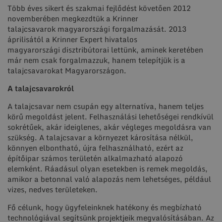
Több éves sikert és szakmai fejlődést követően 2012
novemberében megkezdtük a Krinner
talajcsavarok magyarországi forgalmazását. 2013
áprilisától a Krinner Expert hivatalos
magyarországi disztribútorai lettünk, aminek keretében
már nem csak forgalmazzuk, hanem telepítjük is a
talajcsavarokat Magyarországon.
A talajcsavarokról
A talajcsavar nem csupán egy alternatíva, hanem teljes
körű megoldást jelent. Felhasználási lehetőségei rendkívül
sokrétűek, akár ideiglenes, akár végleges megoldásra van
szükség. A talajcsavar a környezet károsítása nélkül,
könnyen elbontható, újra felhasználható, ezért az
építőipar számos területén alkalmazható alapozó
elemként. Ráadásul olyan esetekben is remek megoldás,
amikor a betonnal való alapozás nem lehetséges, például
vizes, nedves területeken.
Fő célunk, hogy ügyfeleinknek hatékony és megbízható
technológiával segítsünk projektjeik megvalósításában. Az