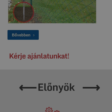
Kérje ajánlatunkat!
⟵
⟶
Előnyök