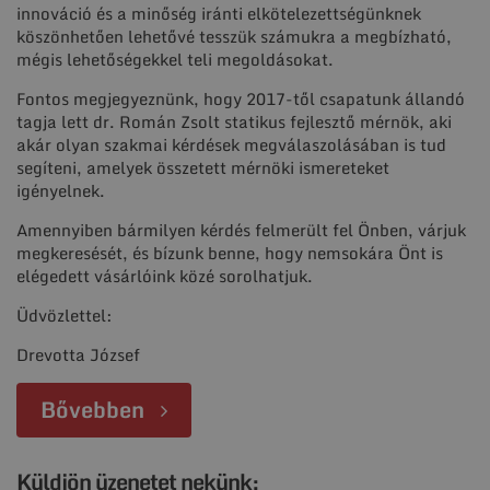
innováció és a minőség iránti elkötelezettségünknek
köszönhetően lehetővé tesszük számukra a megbízható,
mégis lehetőségekkel teli megoldásokat.
Fontos megjegyeznünk, hogy 2017-től csapatunk állandó
tagja lett dr. Román Zsolt statikus fejlesztő mérnök, aki
akár olyan szakmai kérdések megválaszolásában is tud
segíteni, amelyek összetett mérnöki ismereteket
igényelnek.
Amennyiben bármilyen kérdés felmerült fel Önben, várjuk
megkeresését, és bízunk benne, hogy nemsokára Önt is
elégedett vásárlóink közé sorolhatjuk.
Üdvözlettel:
Drevotta József
Bővebben
Küldjön üzenetet nekünk: