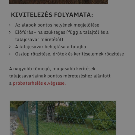
KIVITELEZÉS FOLYAMATA:
Az alapok pontos helyének megjelölése
Előfúrás – ha szükséges (függ a talajtól és a
talajcsavar méretétől)
A talajcsavar behajtása a talajba
Oszlop rögzítése, drótok és kerítéselemek rögzítése
A nagyobb tömegű, magasabb kerítések
talajcsavarjainak pontos méretezéshez ajánlott
a
próbaterhelés elvégzése.