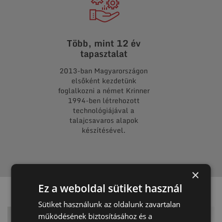
Több, mint 12 év
Több, m
tapasztalat
pro
2013-ban Magyarországon
A kis kerti
elsőként kezdetünk
kezdve a töb
foglalkozni a német Krinner
Honka gere
1994-ben létrehozott
keresztül a l
technológiájával a
építményekig
talajcsavaros alapok
már talajc
készítésével.
×
Ez a weboldal sütiket használ
Sütiket használunk az oldalunk zavartalan
működésének biztosításához és a