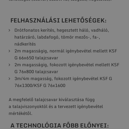
FELHASZNÁLÁSI LEHETŐSÉGEK:
Drótfonatos kerítés, hegesztett háló, vadháló,
határzáró, labdafogó, tömör mezős-, fa-,
nádkerítés
2m magasságig, normál igénybevétel mellett KSF
G 66x650 talajcsavar
2m magasságig, fokozott igénybevétel mellett KSF
G 76x800 talajcsavar
3m/4m magasság, fokozott igénybevétel KSF G
76x1300/KSF G 76x1600
A megfelelő talajcsavar kiválasztása függ
a talajviszonyoktól és a tervezett igénybevétel
mértékétől.
A TECHNOLÓGIA FŐBB ELŐNYEI: